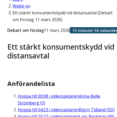
Webb-tv
Ett stärkt konsumentskydd vid distansavtal (Debatt
om förslag 11 mars 2026)
Debatt om förslag
11 mars 2026
15 minuter 30 sekunde
Ett stärkt konsumentskydd vid
distansavtal
Anförandelista
Hoppa till
00:08
i videospelaren
Anna-Belle
Strömberg (S)
Hoppa till
04:23
i videospelaren
Björn Tidland (SD)
Hoppa till
10:27
i videospelaren
Lars Beckman (M)