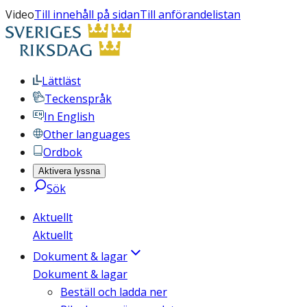
Video
Till innehåll på sidan
Till anförandelistan
Lättläst
Teckenspråk
In English
Other languages
Ordbok
Aktivera lyssna
Sök
Aktuellt
Aktuellt
Dokument & lagar
Dokument & lagar
Beställ och ladda ner