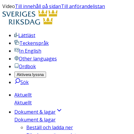
Video
Till innehåll på sidan
Till anförandelistan
Lättläst
Teckenspråk
In English
Other languages
Ordbok
Aktivera lyssna
Sök
Aktuellt
Aktuellt
Dokument & lagar
Dokument & lagar
Beställ och ladda ner