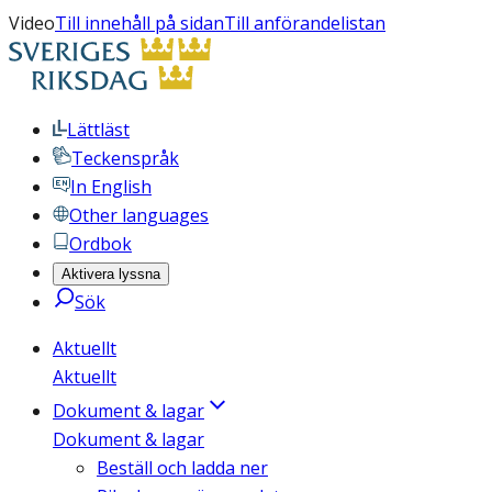
Video
Till innehåll på sidan
Till anförandelistan
Lättläst
Teckenspråk
In English
Other languages
Ordbok
Aktivera lyssna
Sök
Aktuellt
Aktuellt
Dokument & lagar
Dokument & lagar
Beställ och ladda ner