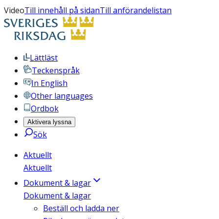
Video
Till innehåll på sidan
Till anförandelistan
Lättläst
Teckenspråk
In English
Other languages
Ordbok
Aktivera lyssna
Sök
Aktuellt
Aktuellt
Dokument & lagar
Dokument & lagar
Beställ och ladda ner