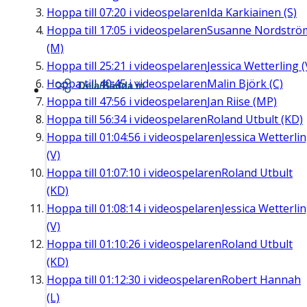
Hoppa till
07:20
i videospelaren
Ida Karkiainen (S)
Hoppa till
17:05
i videospelaren
Susanne Nordströ
(M)
Hoppa till
25:21
i videospelaren
Jessica Wetterling (
Hoppa till
40:45
i videospelaren
Malin Björk (C)
Dela/Bädda in
Hoppa till
47:56
i videospelaren
Jan Riise (MP)
Hoppa till
56:34
i videospelaren
Roland Utbult (KD)
Hoppa till
01:04:56
i videospelaren
Jessica Wetterli
(V)
Hoppa till
01:07:10
i videospelaren
Roland Utbult
(KD)
Hoppa till
01:08:14
i videospelaren
Jessica Wetterli
(V)
Hoppa till
01:10:26
i videospelaren
Roland Utbult
(KD)
Hoppa till
01:12:30
i videospelaren
Robert Hannah
(L)