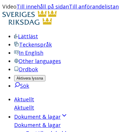
Video
Till innehåll på sidan
Till anförandelistan
Lättläst
Teckenspråk
In English
Other languages
Ordbok
Aktivera lyssna
Sök
Aktuellt
Aktuellt
Dokument & lagar
Dokument & lagar