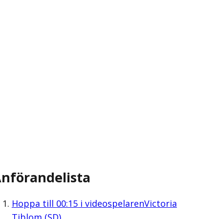
nförandelista
Hoppa till
00:15
i videospelaren
Victoria
Tiblom (SD)