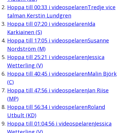
Hoppa till
00:33
i videospelaren
Tredje vice
talman Kerstin Lundgren
Hoppa till
07:20
i videospelaren
Ida
Karkiainen (S)
Hoppa till
17:05
i videospelaren
Susanne
Nordström (M)
Hoppa till
25:21
i videospelaren
Jessica
Wetterling (V)
Hoppa till
40:45
i videospelaren
Malin Björk
(C)
Hoppa till
47:56
i videospelaren
Jan Riise
(MP)
Hoppa till
56:34
i videospelaren
Roland
Utbult (KD)
Hoppa till
01:04:56
i videospelaren
Jessica
Wetterling (V)