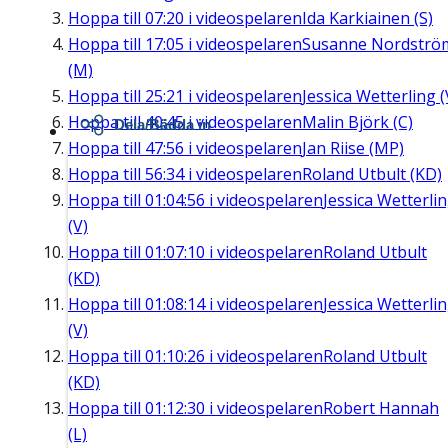
Hoppa till
07:20
i videospelaren
Ida Karkiainen (S)
Hoppa till
17:05
i videospelaren
Susanne Nordströ
(M)
Hoppa till
25:21
i videospelaren
Jessica Wetterling (
Hoppa till
40:45
i videospelaren
Malin Björk (C)
Dela/Bädda in
Hoppa till
47:56
i videospelaren
Jan Riise (MP)
Hoppa till
56:34
i videospelaren
Roland Utbult (KD)
Hoppa till
01:04:56
i videospelaren
Jessica Wetterli
(V)
Hoppa till
01:07:10
i videospelaren
Roland Utbult
(KD)
Hoppa till
01:08:14
i videospelaren
Jessica Wetterli
(V)
Hoppa till
01:10:26
i videospelaren
Roland Utbult
(KD)
Hoppa till
01:12:30
i videospelaren
Robert Hannah
(L)