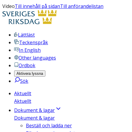
Video
Till innehåll på sidan
Till anförandelistan
Lättläst
Teckenspråk
In English
Other languages
Ordbok
Aktivera lyssna
Sök
Aktuellt
Aktuellt
Dokument & lagar
Dokument & lagar
Beställ och ladda ner