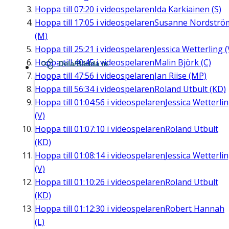
Hoppa till
07:20
i videospelaren
Ida Karkiainen (S)
Hoppa till
17:05
i videospelaren
Susanne Nordströ
(M)
Hoppa till
25:21
i videospelaren
Jessica Wetterling (
Hoppa till
40:45
i videospelaren
Malin Björk (C)
Dela/Bädda in
Hoppa till
47:56
i videospelaren
Jan Riise (MP)
Hoppa till
56:34
i videospelaren
Roland Utbult (KD)
Hoppa till
01:04:56
i videospelaren
Jessica Wetterli
(V)
Hoppa till
01:07:10
i videospelaren
Roland Utbult
(KD)
Hoppa till
01:08:14
i videospelaren
Jessica Wetterli
(V)
Hoppa till
01:10:26
i videospelaren
Roland Utbult
(KD)
Hoppa till
01:12:30
i videospelaren
Robert Hannah
(L)