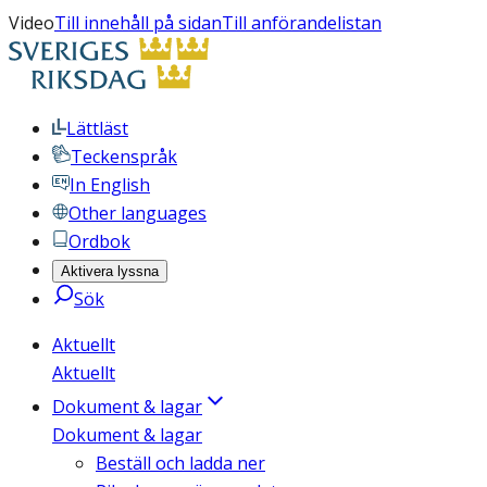
Video
Till innehåll på sidan
Till anförandelistan
Lättläst
Teckenspråk
In English
Other languages
Ordbok
Aktivera lyssna
Sök
Aktuellt
Aktuellt
Dokument & lagar
Dokument & lagar
Beställ och ladda ner