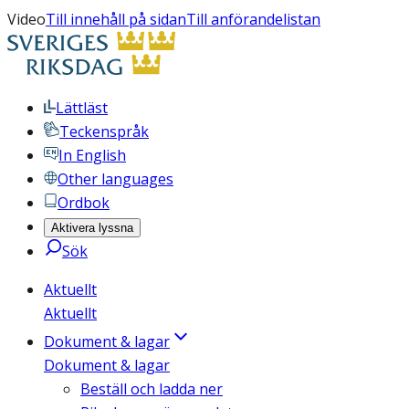
Video
Till innehåll på sidan
Till anförandelistan
Lättläst
Teckenspråk
In English
Other languages
Ordbok
Aktivera lyssna
Sök
Aktuellt
Aktuellt
Dokument & lagar
Dokument & lagar
Beställ och ladda ner