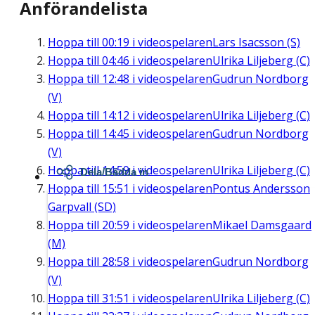
Anförandelista
Hoppa till
00:19
i videospelaren
Lars Isacsson (S)
Hoppa till
04:46
i videospelaren
Ulrika Liljeberg (C)
Hoppa till
12:48
i videospelaren
Gudrun Nordborg
(V)
Hoppa till
14:12
i videospelaren
Ulrika Liljeberg (C)
Hoppa till
14:45
i videospelaren
Gudrun Nordborg
(V)
Hoppa till
14:59
i videospelaren
Ulrika Liljeberg (C)
Dela/Bädda in
Hoppa till
15:51
i videospelaren
Pontus Andersson
Garpvall (SD)
Hoppa till
20:59
i videospelaren
Mikael Damsgaard
(M)
Hoppa till
28:58
i videospelaren
Gudrun Nordborg
(V)
Hoppa till
31:51
i videospelaren
Ulrika Liljeberg (C)