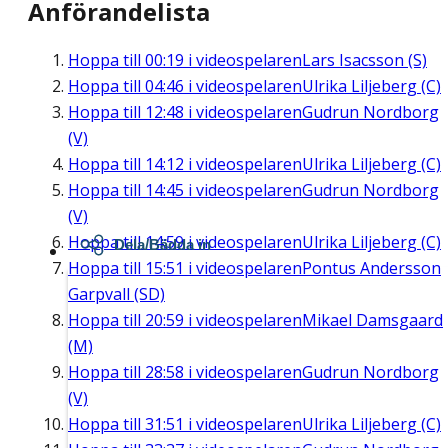
Anförandelista
Hoppa till
00:19
i videospelaren
Lars Isacsson (S)
Hoppa till
04:46
i videospelaren
Ulrika Liljeberg (C)
Hoppa till
12:48
i videospelaren
Gudrun Nordborg
(V)
Hoppa till
14:12
i videospelaren
Ulrika Liljeberg (C)
Hoppa till
14:45
i videospelaren
Gudrun Nordborg
(V)
Hoppa till
14:59
i videospelaren
Ulrika Liljeberg (C)
Dela/Bädda in
Hoppa till
15:51
i videospelaren
Pontus Andersson
Garpvall (SD)
Hoppa till
20:59
i videospelaren
Mikael Damsgaard
(M)
Hoppa till
28:58
i videospelaren
Gudrun Nordborg
(V)
Hoppa till
31:51
i videospelaren
Ulrika Liljeberg (C)