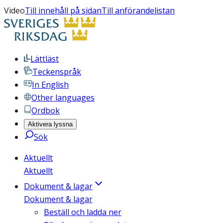
Video
Till innehåll på sidan
Till anförandelistan
Lättläst
Teckenspråk
In English
Other languages
Ordbok
Aktivera lyssna
Sök
Aktuellt
Aktuellt
Dokument & lagar
Dokument & lagar
Beställ och ladda ner