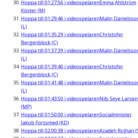
Hoppa till
01:27:56
i videospelaren
Emma Ahlström
Köster (M)
Hoppa till
01:29:46
i videospelaren
Malin Danielsso
(L)
Hoppa till
01:35:29
i videospelaren
Christofer
Bergenblock (C)
Hoppa till
01:37:39
i videospelaren
Malin Danielsso
(L)
Hoppa till
01:39:40
i videospelaren
Christofer
Bergenblock (C)
Hoppa till
01:41:48
i videospelaren
Malin Danielsso
(L)
Hoppa till
01:43:50
i videospelaren
Nils Seye Larsen
(MP)
Hoppa till
01:50:00
i videospelaren
Socialminister
Jakob Forssmed (KD)
Hoppa till
02:00:38
i videospelaren
Azadeh Rojhan (