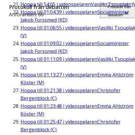
Hoppa till
54:05
i videospelaren
Vasiliki Tsouplaki (
Protokoll från debatten
Protokoll från
Hoppa till
01:04:39
i videospelaren
Socialminister
Anföranden: 60
debatten
Jakob Forssmed (KD)
Hoppa till
01:06:55
i videospelaren
Vasiliki Tsouplak
(V)
Hoppa till
01:09:02
i videospelaren
Socialminister
Jakob Forssmed (KD)
Hoppa till
01:11:09
i videospelaren
Vasiliki Tsouplak
(V)
Hoppa till
01:13:27
i videospelaren
Emma Ahlström
Köster (M)
Hoppa till
01:21:38
i videospelaren
Christofer
Bergenblock (C)
Hoppa till
01:23:48
i videospelaren
Emma Ahlström
Köster (M)
Hoppa till
01:25:47
i videospelaren
Christofer
Bergenblock (C)