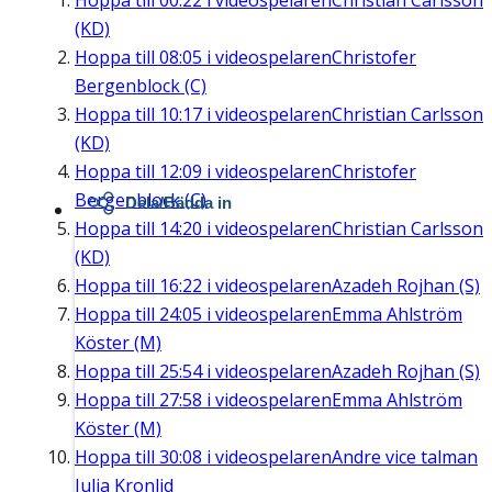
Hoppa till
00:22
i videospelaren
Christian Carlsson
(KD)
Hoppa till
08:05
i videospelaren
Christofer
Bergenblock (C)
Hoppa till
10:17
i videospelaren
Christian Carlsson
(KD)
Hoppa till
12:09
i videospelaren
Christofer
Bergenblock (C)
Dela/Bädda in
Hoppa till
14:20
i videospelaren
Christian Carlsson
(KD)
Hoppa till
16:22
i videospelaren
Azadeh Rojhan (S)
Hoppa till
24:05
i videospelaren
Emma Ahlström
Köster (M)
Hoppa till
25:54
i videospelaren
Azadeh Rojhan (S)
Hoppa till
27:58
i videospelaren
Emma Ahlström
Köster (M)
Hoppa till
30:08
i videospelaren
Andre vice talman
Julia Kronlid