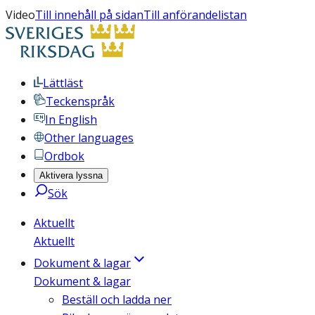
Video
Till innehåll på sidan
Till anförandelistan
Lättläst
Teckenspråk
In English
Other languages
Ordbok
Aktivera lyssna
Sök
Aktuellt
Aktuellt
Dokument & lagar
Dokument & lagar
Beställ och ladda ner