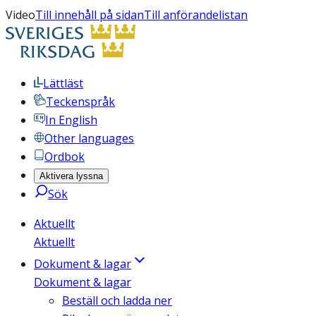
Video
Till innehåll på sidan
Till anförandelistan
Lättläst
Teckenspråk
In English
Other languages
Ordbok
Aktivera lyssna
Sök
Aktuellt
Aktuellt
Dokument & lagar
Dokument & lagar
Beställ och ladda ner