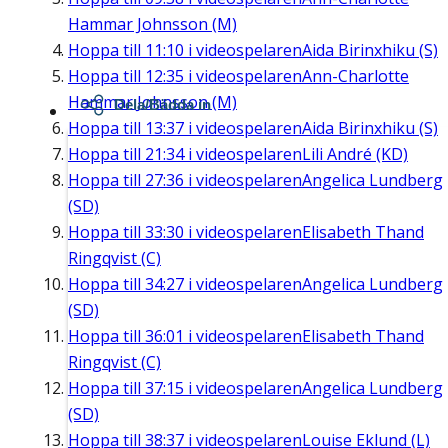
Hammar Johnsson (M)
Hoppa till
11:10
i videospelaren
Aida Birinxhiku (S)
Hoppa till
12:35
i videospelaren
Ann-Charlotte
Hammar Johnsson (M)
Dela/Bädda in
Hoppa till
13:37
i videospelaren
Aida Birinxhiku (S)
Hoppa till
21:34
i videospelaren
Lili André (KD)
Hoppa till
27:36
i videospelaren
Angelica Lundberg
(SD)
Hoppa till
33:30
i videospelaren
Elisabeth Thand
Ringqvist (C)
Hoppa till
34:27
i videospelaren
Angelica Lundberg
(SD)
Hoppa till
36:01
i videospelaren
Elisabeth Thand
Ringqvist (C)
Hoppa till
37:15
i videospelaren
Angelica Lundberg
(SD)
Hoppa till
38:37
i videospelaren
Louise Eklund (L)