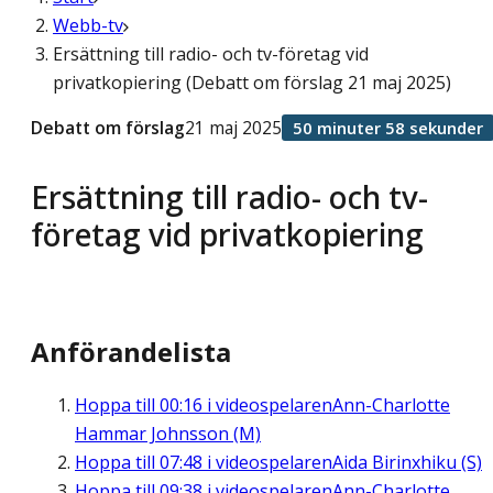
Webb-tv
Ersättning till radio- och tv-företag vid
privatkopiering (Debatt om förslag 21 maj 2025)
Debatt om förslag
21 maj 2025
50 minuter 58 sekunder
Ersättning till radio- och tv-
företag vid privatkopiering
Anförandelista
Hoppa till
00:16
i videospelaren
Ann-Charlotte
Hammar Johnsson (M)
Hoppa till
07:48
i videospelaren
Aida Birinxhiku (S)
Hoppa till
09:38
i videospelaren
Ann-Charlotte