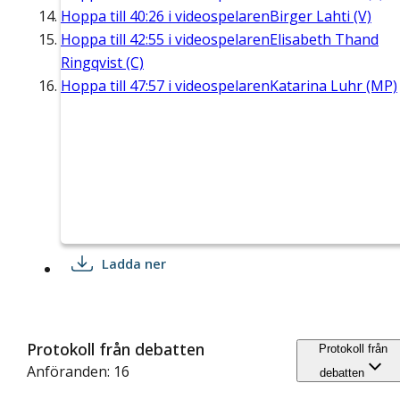
Hoppa till
40:26
i videospelaren
Birger Lahti (V)
Hoppa till
42:55
i videospelaren
Elisabeth Thand
Ringqvist (C)
Hoppa till
47:57
i videospelaren
Katarina Luhr (MP)
Ladda ner
Protokoll från debatten
Protokoll från
Anföranden: 16
debatten