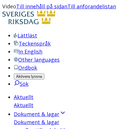
Video
Till innehåll på sidan
Till anförandelistan
Lättläst
Teckenspråk
In English
Other languages
Ordbok
Aktivera lyssna
Sök
Aktuellt
Aktuellt
Dokument & lagar
Dokument & lagar