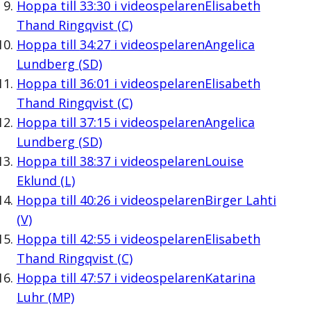
Hoppa till
33:30
i videospelaren
Elisabeth
Thand Ringqvist (C)
Hoppa till
34:27
i videospelaren
Angelica
Lundberg (SD)
Hoppa till
36:01
i videospelaren
Elisabeth
Thand Ringqvist (C)
Hoppa till
37:15
i videospelaren
Angelica
Lundberg (SD)
Hoppa till
38:37
i videospelaren
Louise
Eklund (L)
Hoppa till
40:26
i videospelaren
Birger Lahti
(V)
Hoppa till
42:55
i videospelaren
Elisabeth
Thand Ringqvist (C)
Hoppa till
47:57
i videospelaren
Katarina
Luhr (MP)