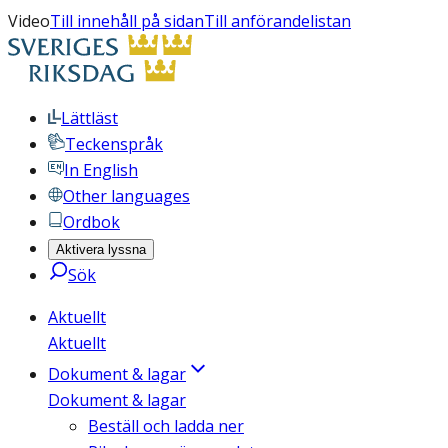
Video
Till innehåll på sidan
Till anförandelistan
Lättläst
Teckenspråk
In English
Other languages
Ordbok
Aktivera lyssna
Sök
Aktuellt
Aktuellt
Dokument & lagar
Dokument & lagar
Beställ och ladda ner