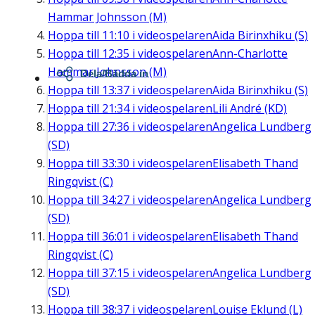
Hammar Johnsson (M)
Hoppa till
11:10
i videospelaren
Aida Birinxhiku (S)
Hoppa till
12:35
i videospelaren
Ann-Charlotte
Hammar Johnsson (M)
Dela/Bädda in
Hoppa till
13:37
i videospelaren
Aida Birinxhiku (S)
Hoppa till
21:34
i videospelaren
Lili André (KD)
Hoppa till
27:36
i videospelaren
Angelica Lundberg
(SD)
Hoppa till
33:30
i videospelaren
Elisabeth Thand
Ringqvist (C)
Hoppa till
34:27
i videospelaren
Angelica Lundberg
(SD)
Hoppa till
36:01
i videospelaren
Elisabeth Thand
Ringqvist (C)
Hoppa till
37:15
i videospelaren
Angelica Lundberg
(SD)
Hoppa till
38:37
i videospelaren
Louise Eklund (L)