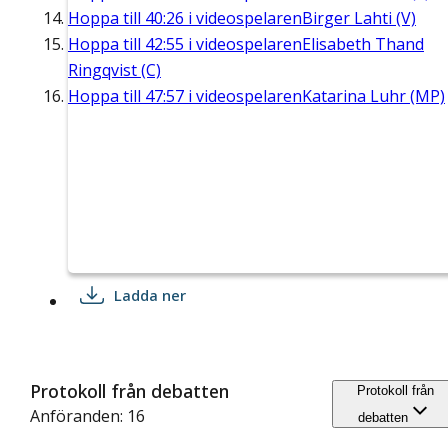
Hoppa till
40:26
i videospelaren
Birger Lahti (V)
Hoppa till
42:55
i videospelaren
Elisabeth Thand
Ringqvist (C)
Hoppa till
47:57
i videospelaren
Katarina Luhr (MP)
Ladda ner
Protokoll från debatten
Protokoll från
Anföranden: 16
debatten