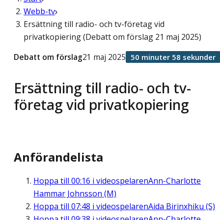
Webb-tv
Ersättning till radio- och tv-företag vid
privatkopiering (Debatt om förslag 21 maj 2025)
Debatt om förslag
21 maj 2025
50 minuter 58 sekunder
Ersättning till radio- och tv-
företag vid privatkopiering
Anförandelista
Hoppa till
00:16
i videospelaren
Ann-Charlotte
Hammar Johnsson (M)
Hoppa till
07:48
i videospelaren
Aida Birinxhiku (S)
Hoppa till
09:38
i videospelaren
Ann-Charlotte