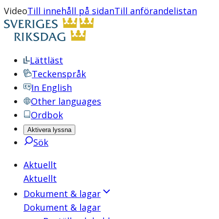
Video
Till innehåll på sidan
Till anförandelistan
Lättläst
Teckenspråk
In English
Other languages
Ordbok
Aktivera lyssna
Sök
Aktuellt
Aktuellt
Dokument & lagar
Dokument & lagar