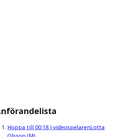
nförandelista
Hoppa till
00:18
i videospelaren
Lotta
Olsson (M)