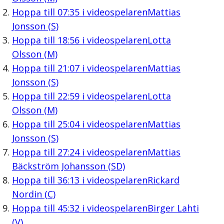
Hoppa till
07:35
i videospelaren
Mattias
Jonsson (S)
Hoppa till
18:56
i videospelaren
Lotta
Olsson (M)
Hoppa till
21:07
i videospelaren
Mattias
Jonsson (S)
Hoppa till
22:59
i videospelaren
Lotta
Olsson (M)
Hoppa till
25:04
i videospelaren
Mattias
Jonsson (S)
Hoppa till
27:24
i videospelaren
Mattias
Bäckström Johansson (SD)
Hoppa till
36:13
i videospelaren
Rickard
Nordin (C)
Hoppa till
45:32
i videospelaren
Birger Lahti
(V)