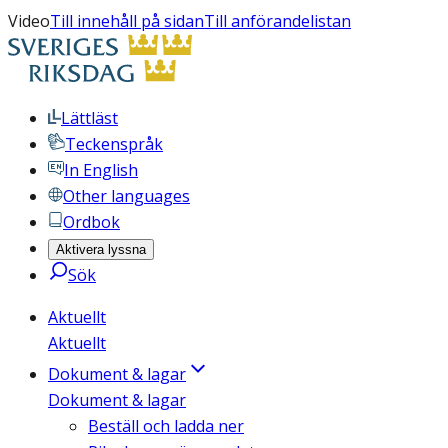
Video
Till innehåll på sidan
Till anförandelistan
Lättläst
Teckenspråk
In English
Other languages
Ordbok
Aktivera lyssna
Sök
Aktuellt
Aktuellt
Dokument & lagar
Dokument & lagar
Beställ och ladda ner