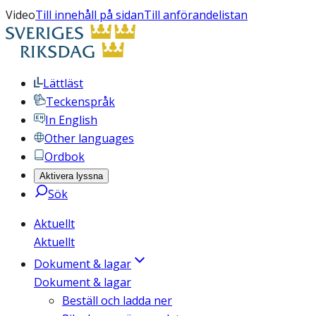
Video
Till innehåll på sidan
Till anförandelistan
Lättläst
Teckenspråk
In English
Other languages
Ordbok
Aktivera lyssna
Sök
Aktuellt
Aktuellt
Dokument & lagar
Dokument & lagar
Beställ och ladda ner