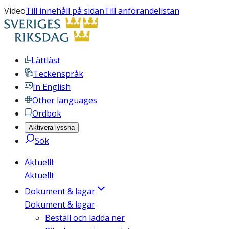
Video
Till innehåll på sidan
Till anförandelistan
Lättläst
Teckenspråk
In English
Other languages
Ordbok
Aktivera lyssna
Sök
Aktuellt
Aktuellt
Dokument & lagar
Dokument & lagar
Beställ och ladda ner