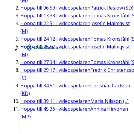
(M)
Hoppa till
06:59
i videospelaren
Patrick Reslow (SD)
Hoppa till
13:33
i videospelaren
Tomas Kronståhl (S
Hoppa till
22:51
i videospelaren
Josefin Malmqvist
(M)
Hoppa till
24:12
i videospelaren
Tomas Kronståhl (S
Hoppa till
25:57
i videospelaren
Josefin Malmqvist
Dela/Bädda in
(M)
Hoppa till
27:34
i videospelaren
Tomas Kronståhl (S
Hoppa till
29:17
i videospelaren
Fredrik Christenss
(C)
Hoppa till
34:51
i videospelaren
Christian Carlsson
(KD)
Hoppa till
39:11
i videospelaren
Maria Nilsson (L)
Hoppa till
45:36
i videospelaren
Annika Hirvonen
(MP)