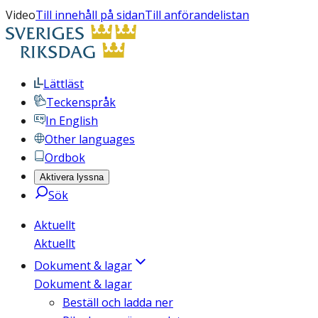
Video
Till innehåll på sidan
Till anförandelistan
Lättläst
Teckenspråk
In English
Other languages
Ordbok
Aktivera lyssna
Sök
Aktuellt
Aktuellt
Dokument & lagar
Dokument & lagar
Beställ och ladda ner