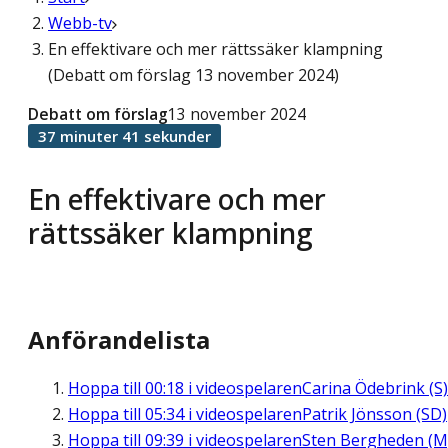
Webb-tv
En effektivare och mer rättssäker klampning
(Debatt om förslag 13 november 2024)
Debatt om förslag
13 november 2024
37 minuter 41 sekunder
En effektivare och mer
rättssäker klampning
Anförandelista
Hoppa till
00:18
i videospelaren
Carina Ödebrink (S)
Hoppa till
05:34
i videospelaren
Patrik Jönsson (SD)
Hoppa till
09:39
i videospelaren
Sten Bergheden (M