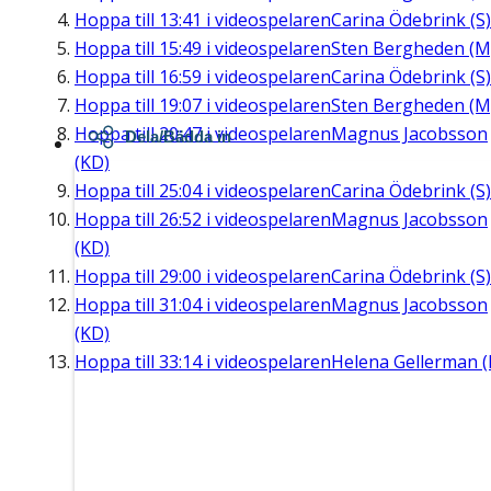
Hoppa till
13:41
i videospelaren
Carina Ödebrink (S)
Hoppa till
15:49
i videospelaren
Sten Bergheden (M
Hoppa till
16:59
i videospelaren
Carina Ödebrink (S)
Hoppa till
19:07
i videospelaren
Sten Bergheden (M
Hoppa till
20:47
i videospelaren
Magnus Jacobsson
Dela/Bädda in
(KD)
Hoppa till
25:04
i videospelaren
Carina Ödebrink (S)
Hoppa till
26:52
i videospelaren
Magnus Jacobsson
(KD)
Hoppa till
29:00
i videospelaren
Carina Ödebrink (S)
Hoppa till
31:04
i videospelaren
Magnus Jacobsson
(KD)
Hoppa till
33:14
i videospelaren
Helena Gellerman (