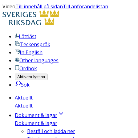
Video
Till innehåll på sidan
Till anförandelistan
Lättläst
Teckenspråk
In English
Other languages
Ordbok
Aktivera lyssna
Sök
Aktuellt
Aktuellt
Dokument & lagar
Dokument & lagar
Beställ och ladda ner