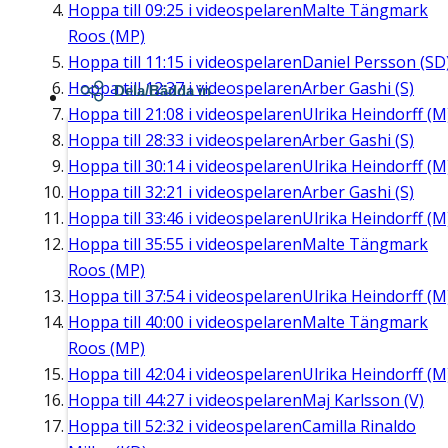
Hoppa till
09:25
i videospelaren
Malte Tängmark
Roos (MP)
Hoppa till
11:15
i videospelaren
Daniel Persson (SD
Hoppa till
12:37
i videospelaren
Arber Gashi (S)
Dela/Bädda in
Hoppa till
21:08
i videospelaren
Ulrika Heindorff (M
Hoppa till
28:33
i videospelaren
Arber Gashi (S)
Hoppa till
30:14
i videospelaren
Ulrika Heindorff (M
Hoppa till
32:21
i videospelaren
Arber Gashi (S)
Hoppa till
33:46
i videospelaren
Ulrika Heindorff (M
Hoppa till
35:55
i videospelaren
Malte Tängmark
Roos (MP)
Hoppa till
37:54
i videospelaren
Ulrika Heindorff (M
Hoppa till
40:00
i videospelaren
Malte Tängmark
Roos (MP)
Hoppa till
42:04
i videospelaren
Ulrika Heindorff (M
Hoppa till
44:27
i videospelaren
Maj Karlsson (V)
Hoppa till
52:32
i videospelaren
Camilla Rinaldo