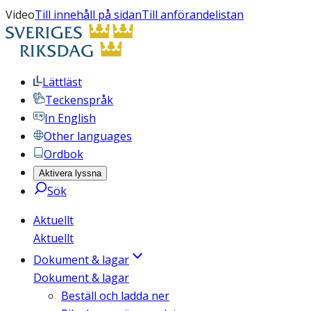
Video
Till innehåll på sidan
Till anförandelistan
Lättläst
Teckenspråk
In English
Other languages
Ordbok
Aktivera lyssna
Sök
Aktuellt
Aktuellt
Dokument & lagar
Dokument & lagar
Beställ och ladda ner