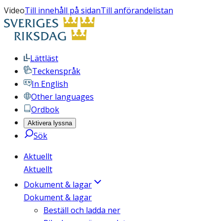
Video
Till innehåll på sidan
Till anförandelistan
Lättläst
Teckenspråk
In English
Other languages
Ordbok
Aktivera lyssna
Sök
Aktuellt
Aktuellt
Dokument & lagar
Dokument & lagar
Beställ och ladda ner