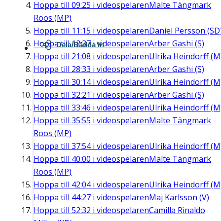
Hoppa till
09:25
i videospelaren
Malte Tängmark
Roos (MP)
Hoppa till
11:15
i videospelaren
Daniel Persson (SD
Hoppa till
12:37
i videospelaren
Arber Gashi (S)
Dela/Bädda in
Hoppa till
21:08
i videospelaren
Ulrika Heindorff (M
Hoppa till
28:33
i videospelaren
Arber Gashi (S)
Hoppa till
30:14
i videospelaren
Ulrika Heindorff (M
Hoppa till
32:21
i videospelaren
Arber Gashi (S)
Hoppa till
33:46
i videospelaren
Ulrika Heindorff (M
Hoppa till
35:55
i videospelaren
Malte Tängmark
Roos (MP)
Hoppa till
37:54
i videospelaren
Ulrika Heindorff (M
Hoppa till
40:00
i videospelaren
Malte Tängmark
Roos (MP)
Hoppa till
42:04
i videospelaren
Ulrika Heindorff (M
Hoppa till
44:27
i videospelaren
Maj Karlsson (V)
Hoppa till
52:32
i videospelaren
Camilla Rinaldo