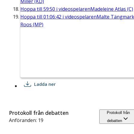
Miller (KD)
Hoppa till
59:50
i videospelaren
Madeleine Atlas (C)
Hoppa till
01:06:42
i videospelaren
Malte Tängmar
Roos (MP)
Ladda ner
Protokoll från debatten
Protokoll från
Anföranden: 19
debatten