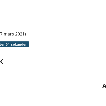
17 mars 2021)
ter 51 sekunder
k
A