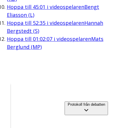
Hoppa till
45:01
i videospelaren
Bengt
Eliasson (L)
Hoppa till
52:35
i videospelaren
Hannah
Bergstedt (S)
Hoppa till
01:02:07
i videospelaren
Mats
Berglund (MP)
Protokoll från debatten