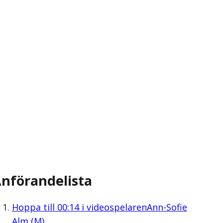
nförandelista
Hoppa till
00:14
i videospelaren
Ann-Sofie
Alm (M)