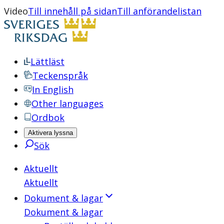
Video
Till innehåll på sidan
Till anförandelistan
Lättläst
Teckenspråk
In English
Other languages
Ordbok
Aktivera lyssna
Sök
Aktuellt
Aktuellt
Dokument & lagar
Dokument & lagar