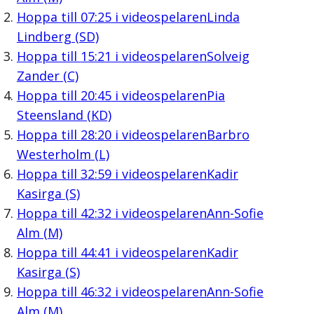
Hoppa till
07:25
i videospelaren
Linda
Lindberg (SD)
Hoppa till
15:21
i videospelaren
Solveig
Zander (C)
Hoppa till
20:45
i videospelaren
Pia
Steensland (KD)
Hoppa till
28:20
i videospelaren
Barbro
Westerholm (L)
Hoppa till
32:59
i videospelaren
Kadir
Kasirga (S)
Hoppa till
42:32
i videospelaren
Ann-Sofie
Alm (M)
Hoppa till
44:41
i videospelaren
Kadir
Kasirga (S)
Hoppa till
46:32
i videospelaren
Ann-Sofie
Alm (M)