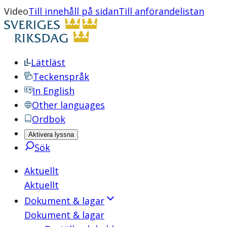
Video
Till innehåll på sidan
Till anförandelistan
Lättläst
Teckenspråk
In English
Other languages
Ordbok
Aktivera lyssna
Sök
Aktuellt
Aktuellt
Dokument & lagar
Dokument & lagar