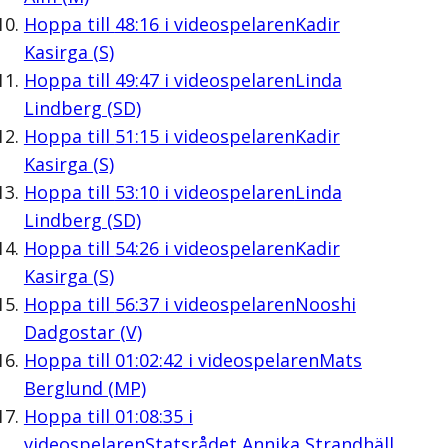
Hoppa till
48:16
i videospelaren
Kadir
Kasirga (S)
Hoppa till
49:47
i videospelaren
Linda
Lindberg (SD)
Hoppa till
51:15
i videospelaren
Kadir
Kasirga (S)
Hoppa till
53:10
i videospelaren
Linda
Lindberg (SD)
Hoppa till
54:26
i videospelaren
Kadir
Kasirga (S)
Hoppa till
56:37
i videospelaren
Nooshi
Dadgostar (V)
Hoppa till
01:02:42
i videospelaren
Mats
Berglund (MP)
Hoppa till
01:08:35
i
videospelaren
Statsrådet Annika Strandhäll