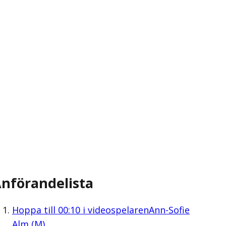
nförandelista
Hoppa till
00:10
i videospelaren
Ann-Sofie
Alm (M)