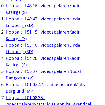
Hoppa till
48:16
i videospelaren
Kadir
Kasirga (S)
Hoppa till
49:47
i videospelaren
Linda
Lindberg (SD)
Hoppa till
51:15
i videospelaren
Kadir
Kasirga (S)
Hoppa till
53:10
i videospelaren
Linda
Lindberg (SD)
Hoppa till
54:26
i videospelaren
Kadir
Kasirga (S)
Hoppa till
56:37
i videospelaren
Nooshi
Dadgostar (V)
Hoppa till
01:02:42
i videospelaren
Mats
Berglund (MP)
Hoppa till
01:08:35
i
videospelaren
Statsrådet Annika Strandhäll