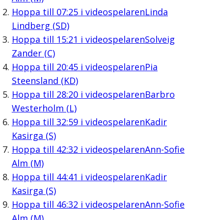
Hoppa till
07:25
i videospelaren
Linda
Lindberg (SD)
Hoppa till
15:21
i videospelaren
Solveig
Zander (C)
Hoppa till
20:45
i videospelaren
Pia
Steensland (KD)
Hoppa till
28:20
i videospelaren
Barbro
Westerholm (L)
Hoppa till
32:59
i videospelaren
Kadir
Kasirga (S)
Hoppa till
42:32
i videospelaren
Ann-Sofie
Alm (M)
Hoppa till
44:41
i videospelaren
Kadir
Kasirga (S)
Hoppa till
46:32
i videospelaren
Ann-Sofie
Alm (M)