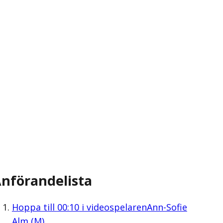
nförandelista
Hoppa till
00:10
i videospelaren
Ann-Sofie
Alm (M)