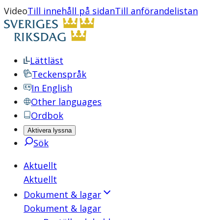
Video
Till innehåll på sidan
Till anförandelistan
Lättläst
Teckenspråk
In English
Other languages
Ordbok
Aktivera lyssna
Sök
Aktuellt
Aktuellt
Dokument & lagar
Dokument & lagar