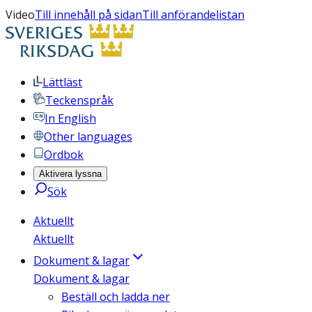
Video
Till innehåll på sidan
Till anförandelistan
Lättläst
Teckenspråk
In English
Other languages
Ordbok
Aktivera lyssna
Sök
Aktuellt
Aktuellt
Dokument & lagar
Dokument & lagar
Beställ och ladda ner