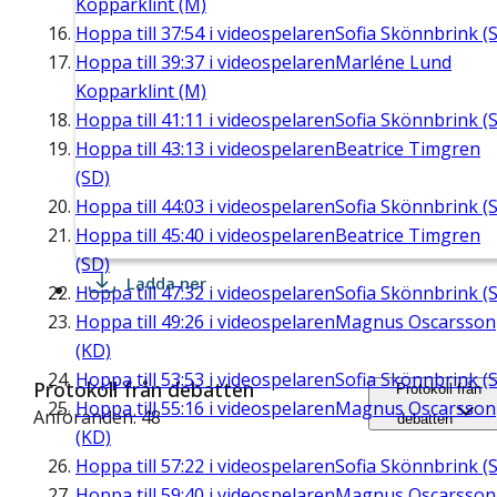
Kopparklint (M)
Hoppa till
37:54
i videospelaren
Sofia Skönnbrink (S
Hoppa till
39:37
i videospelaren
Marléne Lund
Kopparklint (M)
Hoppa till
41:11
i videospelaren
Sofia Skönnbrink (S
Hoppa till
43:13
i videospelaren
Beatrice Timgren
(SD)
Hoppa till
44:03
i videospelaren
Sofia Skönnbrink (S
Hoppa till
45:40
i videospelaren
Beatrice Timgren
(SD)
Ladda ner
Hoppa till
47:32
i videospelaren
Sofia Skönnbrink (S
Hoppa till
49:26
i videospelaren
Magnus Oscarsson
(KD)
Hoppa till
53:53
i videospelaren
Sofia Skönnbrink (S
Protokoll från debatten
Protokoll från
Hoppa till
55:16
i videospelaren
Magnus Oscarsson
Anföranden: 48
debatten
(KD)
Hoppa till
57:22
i videospelaren
Sofia Skönnbrink (S
Hoppa till
59:40
i videospelaren
Magnus Oscarsson