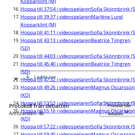
Kopparklint (M)
Hoppa till
37:54
i videospelaren
Sofia Skönnbrink (S
Hoppa till
39:37
i videospelaren
Marléne Lund
Kopparklint (M)
Hoppa till
41:11
i videospelaren
Sofia Skönnbrink (S
Hoppa till
43:13
i videospelaren
Beatrice Timgren
(SD)
Hoppa till
44:03
i videospelaren
Sofia Skönnbrink (S
Hoppa till
45:40
i videospelaren
Beatrice Timgren
(SD)
Ladda ner
Hoppa till
47:32
i videospelaren
Sofia Skönnbrink (S
Hoppa till
49:26
i videospelaren
Magnus Oscarsson
(KD)
Hoppa till
53:53
i videospelaren
Sofia Skönnbrink (S
Protokoll från debatten
Protokoll från
Hoppa till
55:16
i videospelaren
Magnus Oscarsson
Anföranden: 48
debatten
(KD)
Hoppa till
57:22
i videospelaren
Sofia Skönnbrink (S
Hoppa till
59:40
i videospelaren
Magnus Oscarsson