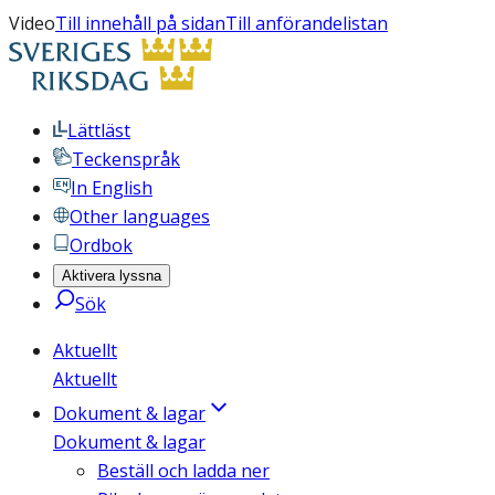
Video
Till innehåll på sidan
Till anförandelistan
Lättläst
Teckenspråk
In English
Other languages
Ordbok
Aktivera lyssna
Sök
Aktuellt
Aktuellt
Dokument & lagar
Dokument & lagar
Beställ och ladda ner