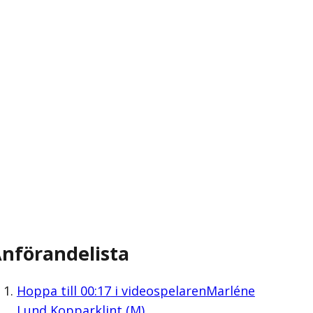
nförandelista
Hoppa till
00:17
i videospelaren
Marléne
Lund Kopparklint (M)