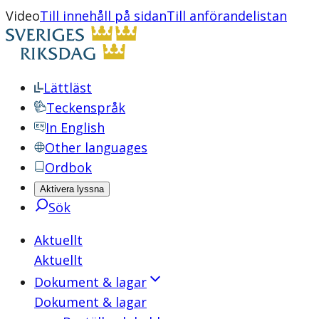
Video
Till innehåll på sidan
Till anförandelistan
Lättläst
Teckenspråk
In English
Other languages
Ordbok
Aktivera lyssna
Sök
Aktuellt
Aktuellt
Dokument & lagar
Dokument & lagar