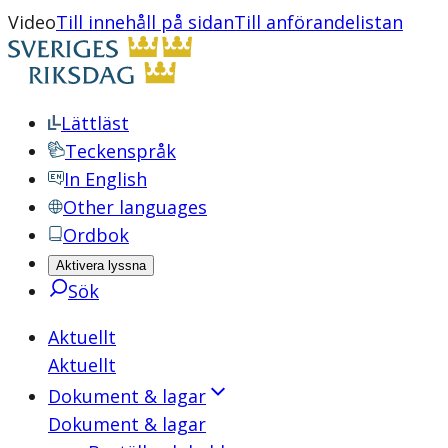
Video
Till innehåll på sidan
Till anförandelistan
Lättläst
Teckenspråk
In English
Other languages
Ordbok
Aktivera lyssna
Sök
Aktuellt
Aktuellt
Dokument & lagar
Dokument & lagar