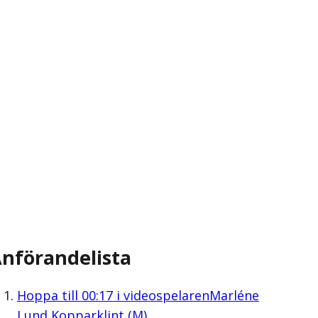
nförandelista
Hoppa till
00:17
i videospelaren
Marléne
Lund Kopparklint (M)