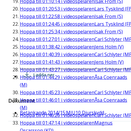
Hoppa till
01:10:14
i videospelaren
Isak From (S)
Hoppa till
01:20:53
i videospelaren
Lars Tysklind (FP
Hoppa till
01:22:58
i videospelaren
Isak From (S)
Hoppa till
01:24:45
i videospelaren
Lars Tysklind (FP
Hoppa till
01:25:34
i videospelaren
Isak From (S)
Hoppa till
01:27:01
i videospelaren
Carl Schlyter (M
Hoppa till
01:38:42
i videospelaren
Jens Holm (V)
Hoppa till
01:40:39
i videospelaren
Carl Schlyter (M
Hoppa till
01:41:43
i videospelaren
Jens Holm (V)
Hoppa till
01:43:27
i videospelaren
Carl Schlyter (M
Ladda ner
Hoppa till
01:44:29
i videospelaren
Åsa Coenraads
(M)
Hoppa till
01:45:23
i videospelaren
Carl Schlyter (M
Hoppa till
01:46:01
i videospelaren
Åsa Coenraads
Dokument
(M)
Betänkande 2014/15:MJU10 Djurskydd
Hoppa till
01:46:26
i videospelaren
Carl Schlyter (M
Hoppa till
01:47:14
i videospelaren
Magnus
Oscarsson (KD)