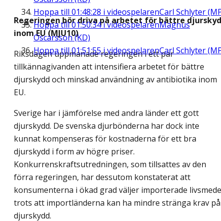
Hoppa till
01:48:28
i videospelaren
Carl Schlyter (M
Regeringen bör driva på arbetet för bättre djursky
Hoppa till
01:50:34
i videospelaren
Magnus
inom EU (MJU10)
Oscarsson (KD)
Hoppa till
01:51:55
i videospelaren
Carl Schlyter (M
Riksdagen uppmanade regeringen i ett par
tillkännagivanden att intensifiera arbetet för bättre
djurskydd och minskad användning av antibiotika inom
EU.
Sverige har i jämförelse med andra länder ett gott
djurskydd. De svenska djurbönderna har dock inte
kunnat kompenseras för kostnaderna för ett bra
djurskydd i form av högre priser.
Konkurrenskraftsutredningen, som tillsattes av den
förra regeringen, har dessutom konstaterat att
konsumenterna i ökad grad väljer importerade livsmede
trots att importländerna kan ha mindre stränga krav på
djurskydd.