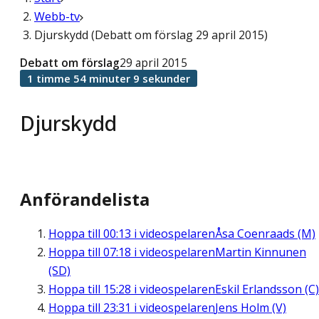
Webb-tv
Djurskydd (Debatt om förslag 29 april 2015)
Debatt om förslag
29 april 2015
1 timme 54 minuter 9 sekunder
Djurskydd
Anförandelista
Hoppa till
00:13
i videospelaren
Åsa Coenraads (M)
Hoppa till
07:18
i videospelaren
Martin Kinnunen
(SD)
Hoppa till
15:28
i videospelaren
Eskil Erlandsson (C)
Hoppa till
23:31
i videospelaren
Jens Holm (V)