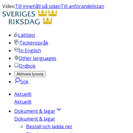
Video
Till innehåll på sidan
Till anförandelistan
Lättläst
Teckenspråk
In English
Other languages
Ordbok
Aktivera lyssna
Sök
Aktuellt
Aktuellt
Dokument & lagar
Dokument & lagar
Beställ och ladda ner