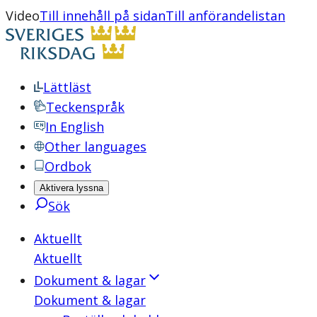
Video
Till innehåll på sidan
Till anförandelistan
Lättläst
Teckenspråk
In English
Other languages
Ordbok
Aktivera lyssna
Sök
Aktuellt
Aktuellt
Dokument & lagar
Dokument & lagar