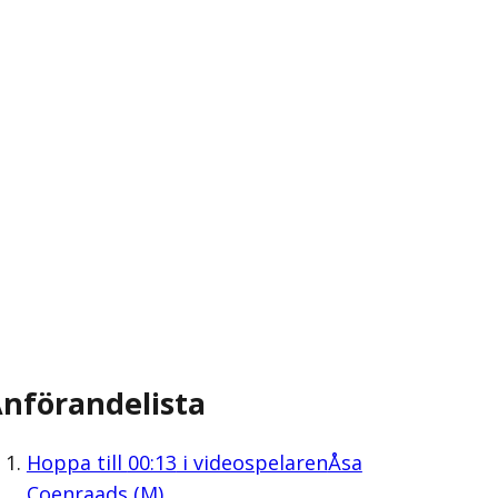
nförandelista
Hoppa till
00:13
i videospelaren
Åsa
Coenraads (M)