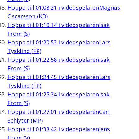
Hoppa till
01:08:21
i videospelaren
Magnus
Oscarsson (KD)
Hoppa till
01:10:14
i videospelaren
Isak
From (S)
Hoppa till
01:20:53
i videospelaren
Lars
Tysklind (FP)
Hoppa till
01:22:58
i videospelaren
Isak
From (S)
Hoppa till
01:24:45
i videospelaren
Lars
Tysklind (FP)
Hoppa till
01:25:34
i videospelaren
Isak
From (S)
Hoppa till
01:27:01
i videospelaren
Carl
Schlyter (MP)
Hoppa till
01:38:42
i videospelaren
Jens
Holm (V)