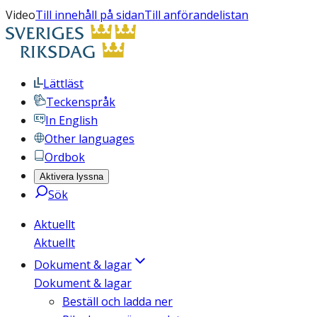
Video
Till innehåll på sidan
Till anförandelistan
Lättläst
Teckenspråk
In English
Other languages
Ordbok
Aktivera lyssna
Sök
Aktuellt
Aktuellt
Dokument & lagar
Dokument & lagar
Beställ och ladda ner