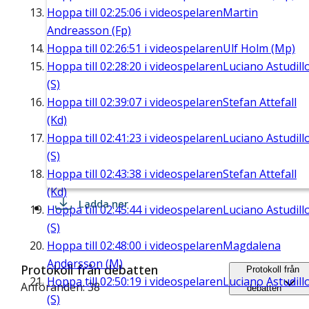
Hoppa till
02:25:06
i videospelaren
Martin
Andreasson (Fp)
Hoppa till
02:26:51
i videospelaren
Ulf Holm (Mp)
Hoppa till
02:28:20
i videospelaren
Luciano Astudill
(S)
Hoppa till
02:39:07
i videospelaren
Stefan Attefall
(Kd)
Hoppa till
02:41:23
i videospelaren
Luciano Astudill
(S)
Hoppa till
02:43:38
i videospelaren
Stefan Attefall
(Kd)
Ladda ner
Hoppa till
02:45:44
i videospelaren
Luciano Astudill
(S)
Hoppa till
02:48:00
i videospelaren
Magdalena
Andersson (M)
Protokoll från debatten
Protokoll från
Hoppa till
02:50:19
i videospelaren
Luciano Astudill
Anföranden: 38
debatten
(S)