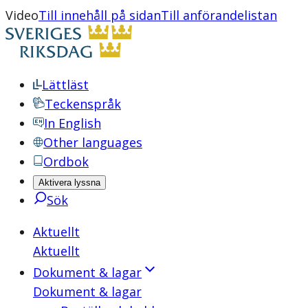
Video
Till innehåll på sidan
Till anförandelistan
Lättläst
Teckenspråk
In English
Other languages
Ordbok
Aktivera lyssna
Sök
Aktuellt
Aktuellt
Dokument & lagar
Dokument & lagar