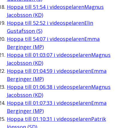
Hoppa till
51:54
i videospelaren
Magnus
Jacobsson (KD)
Hoppa till
52:52
i videospelaren
Elin
Gustafsson (S)
Hoppa till
54:07
i videospelaren
Emma
Berginger (MP)
Hoppa till
01:03:07
i videospelaren
Magnus
Jacobsson (KD)
Hoppa till
01:04:59
i videospelaren
Emma
Berginger (MP)
Hoppa till
01:06:38
i videospelaren
Magnus
Jacobsson (KD)
Hoppa till
01:07:33
i videospelaren
Emma
Berginger (MP)
Hoppa till
01:10:31
i videospelaren
Patrik
Jönsson (SD)