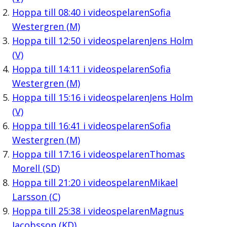
Hoppa till
08:40
i videospelaren
Sofia
Westergren (M)
Hoppa till
12:50
i videospelaren
Jens Holm
(V)
Hoppa till
14:11
i videospelaren
Sofia
Westergren (M)
Hoppa till
15:16
i videospelaren
Jens Holm
(V)
Hoppa till
16:41
i videospelaren
Sofia
Westergren (M)
Hoppa till
17:16
i videospelaren
Thomas
Morell (SD)
Hoppa till
21:20
i videospelaren
Mikael
Larsson (C)
Hoppa till
25:38
i videospelaren
Magnus
Jacobsson (KD)