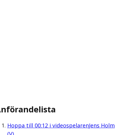
nförandelista
Hoppa till
00:12
i videospelaren
Jens Holm
(V)