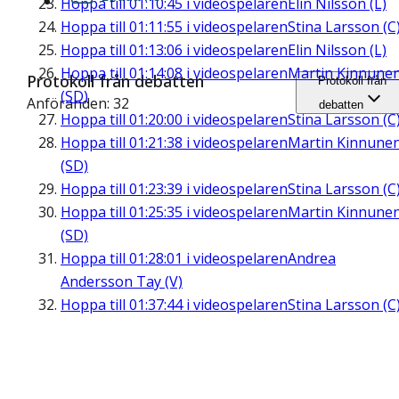
Hoppa till
01:10:45
i videospelaren
Elin Nilsson (L)
Hoppa till
01:11:55
i videospelaren
Stina Larsson (C
Hoppa till
01:13:06
i videospelaren
Elin Nilsson (L)
Hoppa till
01:14:08
i videospelaren
Martin Kinnune
Protokoll från debatten
Protokoll från
(SD)
Anföranden: 32
debatten
Hoppa till
01:20:00
i videospelaren
Stina Larsson (C
Hoppa till
01:21:38
i videospelaren
Martin Kinnune
(SD)
Hoppa till
01:23:39
i videospelaren
Stina Larsson (C
Hoppa till
01:25:35
i videospelaren
Martin Kinnune
(SD)
Hoppa till
01:28:01
i videospelaren
Andrea
Andersson Tay (V)
Hoppa till
01:37:44
i videospelaren
Stina Larsson (C