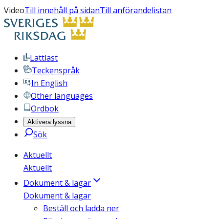
Video
Till innehåll på sidan
Till anförandelistan
Lättläst
Teckenspråk
In English
Other languages
Ordbok
Aktivera lyssna
Sök
Aktuellt
Aktuellt
Dokument & lagar
Dokument & lagar
Beställ och ladda ner