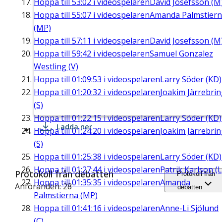
Hoppa till
53:02
i videospelaren
David Josefsson (M
Hoppa till
55:07
i videospelaren
Amanda Palmstier
(MP)
Hoppa till
57:11
i videospelaren
David Josefsson (M
Hoppa till
59:42
i videospelaren
Samuel Gonzalez
Westling (V)
Hoppa till
01:09:53
i videospelaren
Larry Söder (KD)
Hoppa till
01:20:32
i videospelaren
Joakim Järrebri
(S)
Hoppa till
01:22:15
i videospelaren
Larry Söder (KD)
Ladda ner
Hoppa till
01:24:20
i videospelaren
Joakim Järrebri
(S)
Hoppa till
01:25:38
i videospelaren
Larry Söder (KD)
Hoppa till
01:27:44
i videospelaren
Patrik Karlson (L
Protokoll från debatten
Protokoll från
Hoppa till
01:35:35
i videospelaren
Amanda
Anföranden: 28
debatten
Palmstierna (MP)
Hoppa till
01:41:16
i videospelaren
Anne-Li Sjölund
(C)