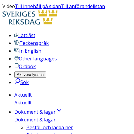
Video
Till innehåll på sidan
Till anförandelistan
Lättläst
Teckenspråk
In English
Other languages
Ordbok
Aktivera lyssna
Sök
Aktuellt
Aktuellt
Dokument & lagar
Dokument & lagar
Beställ och ladda ner