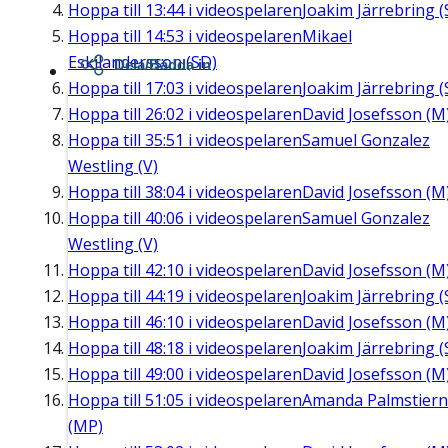
Hoppa till
13:44
i videospelaren
Joakim Järrebring (
Hoppa till
14:53
i videospelaren
Mikael
Eskilandersson (SD)
Dela/Bädda in
Hoppa till
17:03
i videospelaren
Joakim Järrebring (
Hoppa till
26:02
i videospelaren
David Josefsson (M
Hoppa till
35:51
i videospelaren
Samuel Gonzalez
Westling (V)
Hoppa till
38:04
i videospelaren
David Josefsson (M
Hoppa till
40:06
i videospelaren
Samuel Gonzalez
Westling (V)
Hoppa till
42:10
i videospelaren
David Josefsson (M
Hoppa till
44:19
i videospelaren
Joakim Järrebring (
Hoppa till
46:10
i videospelaren
David Josefsson (M
Hoppa till
48:18
i videospelaren
Joakim Järrebring (
Hoppa till
49:00
i videospelaren
David Josefsson (M
Hoppa till
51:05
i videospelaren
Amanda Palmstier
(MP)