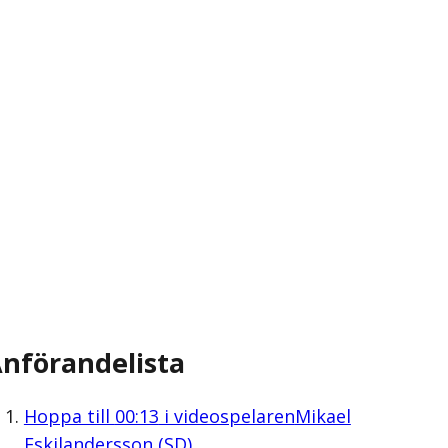
nförandelista
Hoppa till
00:13
i videospelaren
Mikael
Eskilandersson (SD)