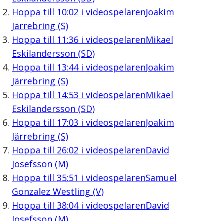
Hoppa till
10:02
i videospelaren
Joakim
Järrebring (S)
Hoppa till
11:36
i videospelaren
Mikael
Eskilandersson (SD)
Hoppa till
13:44
i videospelaren
Joakim
Järrebring (S)
Hoppa till
14:53
i videospelaren
Mikael
Eskilandersson (SD)
Hoppa till
17:03
i videospelaren
Joakim
Järrebring (S)
Hoppa till
26:02
i videospelaren
David
Josefsson (M)
Hoppa till
35:51
i videospelaren
Samuel
Gonzalez Westling (V)
Hoppa till
38:04
i videospelaren
David
Josefsson (M)