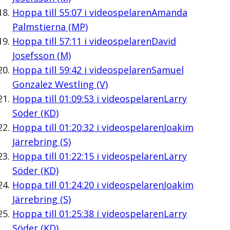
Hoppa till
55:07
i videospelaren
Amanda
Palmstierna (MP)
Hoppa till
57:11
i videospelaren
David
Josefsson (M)
Hoppa till
59:42
i videospelaren
Samuel
Gonzalez Westling (V)
Hoppa till
01:09:53
i videospelaren
Larry
Söder (KD)
Hoppa till
01:20:32
i videospelaren
Joakim
Järrebring (S)
Hoppa till
01:22:15
i videospelaren
Larry
Söder (KD)
Hoppa till
01:24:20
i videospelaren
Joakim
Järrebring (S)
Hoppa till
01:25:38
i videospelaren
Larry
Söder (KD)