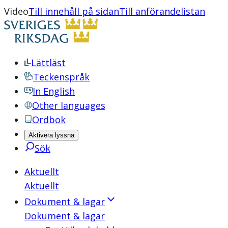
Video
Till innehåll på sidan
Till anförandelistan
Lättläst
Teckenspråk
In English
Other languages
Ordbok
Aktivera lyssna
Sök
Aktuellt
Aktuellt
Dokument & lagar
Dokument & lagar