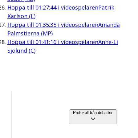
Hoppa till
01:27:44
i videospelaren
Patrik
Karlson (L)
Hoppa till
01:35:35
i videospelaren
Amanda
Palmstierna (MP)
Hoppa till
01:41:16
i videospelaren
Anne-Li
Sjölund (C)
Protokoll från debatten