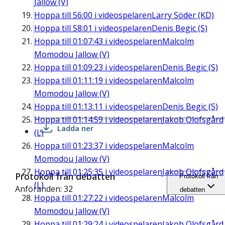
Jallow (V)
Hoppa till
56:00
i videospelaren
Larry Söder (KD)
Hoppa till
58:01
i videospelaren
Denis Begic (S)
Hoppa till
01:07:43
i videospelaren
Malcolm
Momodou Jallow (V)
Hoppa till
01:09:23
i videospelaren
Denis Begic (S)
Hoppa till
01:11:19
i videospelaren
Malcolm
Momodou Jallow (V)
Hoppa till
01:13:11
i videospelaren
Denis Begic (S)
Hoppa till
01:14:59
i videospelaren
Jakob Olofsgård
Ladda ner
(L)
Hoppa till
01:23:37
i videospelaren
Malcolm
Momodou Jallow (V)
Hoppa till
01:25:35
i videospelaren
Jakob Olofsgård
Protokoll från debatten
Protokoll från
(L)
Anföranden: 32
debatten
Hoppa till
01:27:22
i videospelaren
Malcolm
Momodou Jallow (V)
Hoppa till
01:29:24
i videospelaren
Jakob Olofsgård