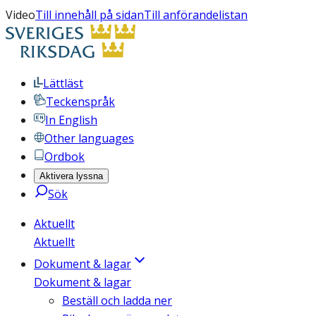
Video
Till innehåll på sidan
Till anförandelistan
Lättläst
Teckenspråk
In English
Other languages
Ordbok
Aktivera lyssna
Sök
Aktuellt
Aktuellt
Dokument & lagar
Dokument & lagar
Beställ och ladda ner