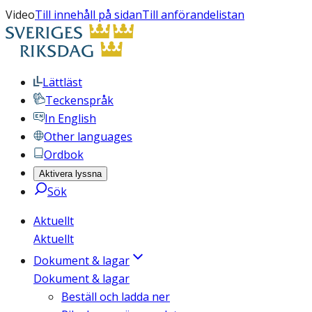
Video
Till innehåll på sidan
Till anförandelistan
Lättläst
Teckenspråk
In English
Other languages
Ordbok
Aktivera lyssna
Sök
Aktuellt
Aktuellt
Dokument & lagar
Dokument & lagar
Beställ och ladda ner