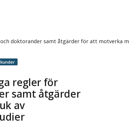
e och doktorander samt åtgärder för att motverka mi
ekunder
ga regler för
er samt åtgärder
uk av
tudier