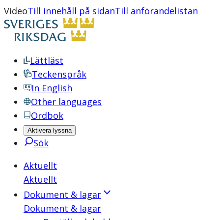
Video
Till innehåll på sidan
Till anförandelistan
Lättläst
Teckenspråk
In English
Other languages
Ordbok
Aktivera lyssna
Sök
Aktuellt
Aktuellt
Dokument & lagar
Dokument & lagar