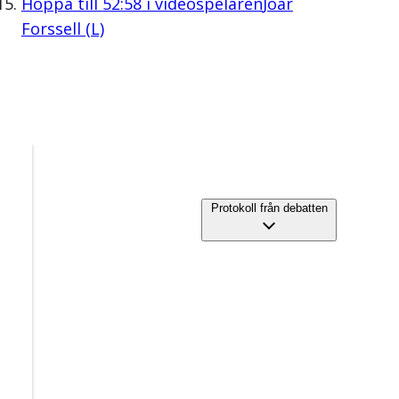
Hoppa till
52:58
i videospelaren
Joar
Forssell (L)
Protokoll från debatten