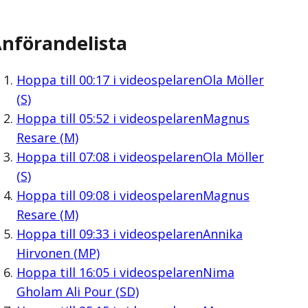
nförandelista
Hoppa till
00:17
i videospelaren
Ola Möller
(S)
Hoppa till
05:52
i videospelaren
Magnus
Resare (M)
Hoppa till
07:08
i videospelaren
Ola Möller
(S)
Hoppa till
09:08
i videospelaren
Magnus
Resare (M)
Hoppa till
09:33
i videospelaren
Annika
Hirvonen (MP)
Hoppa till
16:05
i videospelaren
Nima
Gholam Ali Pour (SD)