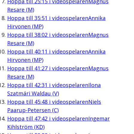
Hoppa till
25:15
i videospelaren
Magnus
Resare (M)
Hoppa till
35:51
i videospelaren
Annika
Hirvonen (MP)
Hoppa till
38:02
i videospelaren
Magnus
Resare (M)
Hoppa till
40:11
i videospelaren
Annika
Hirvonen (MP)
Hoppa till
41:27
i videospelaren
Magnus
Resare (M)
Hoppa till
42:31
i videospelaren
Ilona
Szatmári Waldau (V)
Hoppa till
45:48
i videospelaren
Niels
Paarup-Petersen (C)
Hoppa till
47:42
i videospelaren
Ingemar
Kihlström (KD)