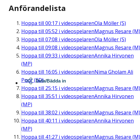
Anförandelista
Hoppa till
00:17
i videospelaren
Ola Möller (S)
Hoppa till
05:52
i videospelaren
Magnus Resare (M
Hoppa till
07:08
i videospelaren
Ola Möller (S)
Hoppa till
09:08
i videospelaren
Magnus Resare (M
Hoppa till
09:33
i videospelaren
Annika Hirvonen
(MP)
Hoppa till
16:05
i videospelaren
Nima Gholam Ali
Pour (SD)
Dela/Bädda in
Hoppa till
25:15
i videospelaren
Magnus Resare (M
Hoppa till
35:51
i videospelaren
Annika Hirvonen
(MP)
Hoppa till
38:02
i videospelaren
Magnus Resare (M
Hoppa till
40:11
i videospelaren
Annika Hirvonen
(MP)
Hoppa till
41:27
i videospelaren
Magnus Resare (M