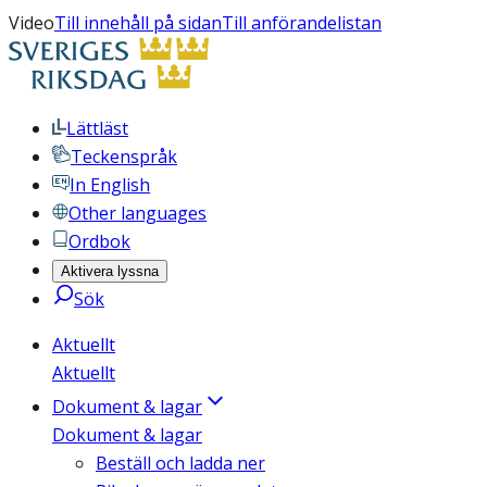
Video
Till innehåll på sidan
Till anförandelistan
Lättläst
Teckenspråk
In English
Other languages
Ordbok
Aktivera lyssna
Sök
Aktuellt
Aktuellt
Dokument & lagar
Dokument & lagar
Beställ och ladda ner