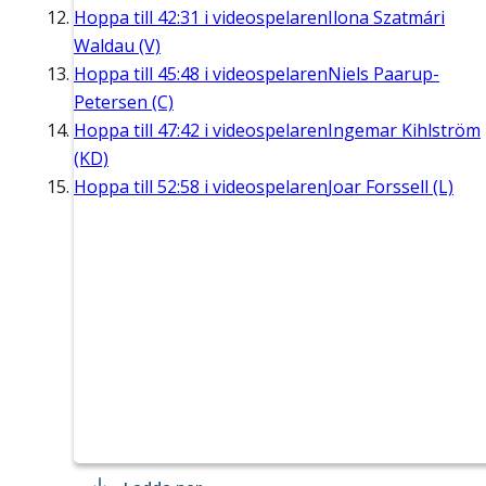
Hoppa till
42:31
i videospelaren
Ilona Szatmári
Waldau (V)
Hoppa till
45:48
i videospelaren
Niels Paarup-
Petersen (C)
Hoppa till
47:42
i videospelaren
Ingemar Kihlström
(KD)
Hoppa till
52:58
i videospelaren
Joar Forssell (L)