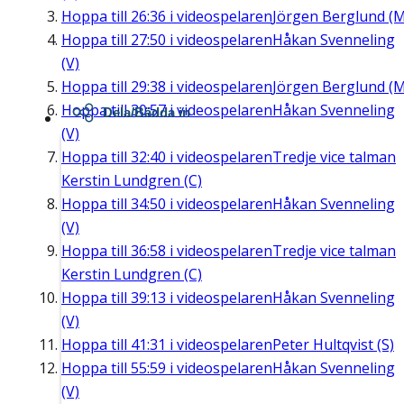
Hoppa till
26:36
i videospelaren
Jörgen Berglund (M
Hoppa till
27:50
i videospelaren
Håkan Svenneling
(V)
Hoppa till
29:38
i videospelaren
Jörgen Berglund (M
Hoppa till
30:57
i videospelaren
Håkan Svenneling
Dela/Bädda in
(V)
Hoppa till
32:40
i videospelaren
Tredje vice talman
Kerstin Lundgren (C)
Hoppa till
34:50
i videospelaren
Håkan Svenneling
(V)
Hoppa till
36:58
i videospelaren
Tredje vice talman
Kerstin Lundgren (C)
Hoppa till
39:13
i videospelaren
Håkan Svenneling
(V)
Hoppa till
41:31
i videospelaren
Peter Hultqvist (S)
Hoppa till
55:59
i videospelaren
Håkan Svenneling
(V)