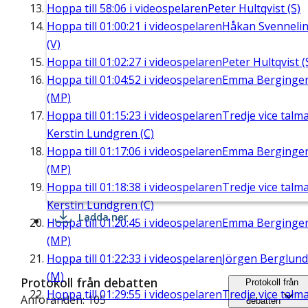
Hoppa till
58:06
i videospelaren
Peter Hultqvist (S)
Hoppa till
01:00:21
i videospelaren
Håkan Svenneli
(V)
Hoppa till
01:02:27
i videospelaren
Peter Hultqvist (
Hoppa till
01:04:52
i videospelaren
Emma Berginge
(MP)
Hoppa till
01:15:23
i videospelaren
Tredje vice talm
Kerstin Lundgren (C)
Hoppa till
01:17:06
i videospelaren
Emma Berginge
(MP)
Hoppa till
01:18:38
i videospelaren
Tredje vice talm
Kerstin Lundgren (C)
Ladda ner
Hoppa till
01:20:45
i videospelaren
Emma Berginge
(MP)
Hoppa till
01:22:33
i videospelaren
Jörgen Berglund
(M)
Protokoll från debatten
Protokoll från
Hoppa till
01:29:55
i videospelaren
Tredje vice talm
Anföranden: 105
debatten