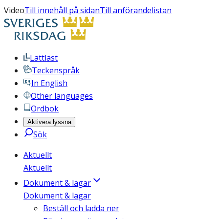
Video
Till innehåll på sidan
Till anförandelistan
Lättläst
Teckenspråk
In English
Other languages
Ordbok
Aktivera lyssna
Sök
Aktuellt
Aktuellt
Dokument & lagar
Dokument & lagar
Beställ och ladda ner