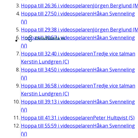
Hoppa till
26:36
i videospelaren
Jörgen Berglund (M
Hoppa till
27:50
i videospelaren
Håkan Svenneling
(V)
Hoppa till
29:38
i videospelaren
Jörgen Berglund (M
Hoppa till
30:57
i videospelaren
Håkan Svenneling
Dela/Bädda in
(V)
Hoppa till
32:40
i videospelaren
Tredje vice talman
Kerstin Lundgren (C)
Hoppa till
34:50
i videospelaren
Håkan Svenneling
(V)
Hoppa till
36:58
i videospelaren
Tredje vice talman
Kerstin Lundgren (C)
Hoppa till
39:13
i videospelaren
Håkan Svenneling
(V)
Hoppa till
41:31
i videospelaren
Peter Hultqvist (S)
Hoppa till
55:59
i videospelaren
Håkan Svenneling
(V)