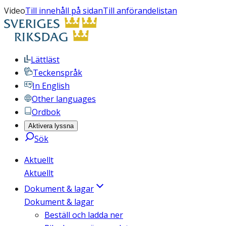
Video
Till innehåll på sidan
Till anförandelistan
Lättläst
Teckenspråk
In English
Other languages
Ordbok
Aktivera lyssna
Sök
Aktuellt
Aktuellt
Dokument & lagar
Dokument & lagar
Beställ och ladda ner