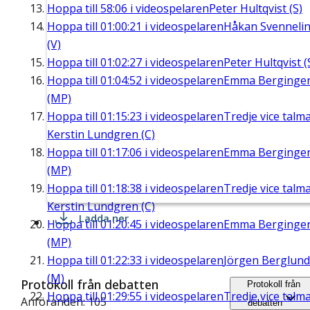
Hoppa till
58:06
i videospelaren
Peter Hultqvist (S)
Hoppa till
01:00:21
i videospelaren
Håkan Svenneli
(V)
Hoppa till
01:02:27
i videospelaren
Peter Hultqvist (
Hoppa till
01:04:52
i videospelaren
Emma Berginge
(MP)
Hoppa till
01:15:23
i videospelaren
Tredje vice talm
Kerstin Lundgren (C)
Hoppa till
01:17:06
i videospelaren
Emma Berginge
(MP)
Hoppa till
01:18:38
i videospelaren
Tredje vice talm
Kerstin Lundgren (C)
Ladda ner
Hoppa till
01:20:45
i videospelaren
Emma Berginge
(MP)
Hoppa till
01:22:33
i videospelaren
Jörgen Berglund
(M)
Protokoll från debatten
Protokoll från
Hoppa till
01:29:55
i videospelaren
Tredje vice talm
Anföranden: 105
debatten