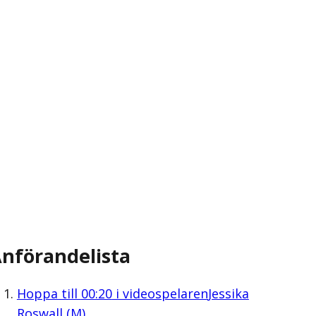
nförandelista
Hoppa till
00:20
i videospelaren
Jessika
Roswall (M)