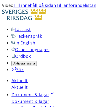
Video
Till innehåll på sidan
Till anförandelistan
Lättläst
Teckenspråk
In English
Other languages
Ordbok
Aktivera lyssna
Sök
Aktuellt
Aktuellt
Dokument & lagar
Dokument & lagar