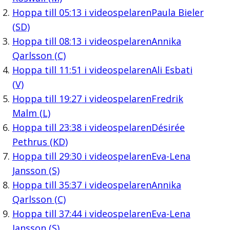
Hoppa till
05:13
i videospelaren
Paula Bieler
(SD)
Hoppa till
08:13
i videospelaren
Annika
Qarlsson (C)
Hoppa till
11:51
i videospelaren
Ali Esbati
(V)
Hoppa till
19:27
i videospelaren
Fredrik
Malm (L)
Hoppa till
23:38
i videospelaren
Désirée
Pethrus (KD)
Hoppa till
29:30
i videospelaren
Eva-Lena
Jansson (S)
Hoppa till
35:37
i videospelaren
Annika
Qarlsson (C)
Hoppa till
37:44
i videospelaren
Eva-Lena
Jansson (S)