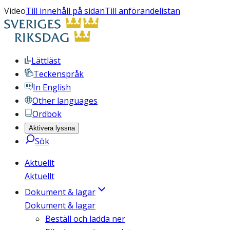
Video
Till innehåll på sidan
Till anförandelistan
Lättläst
Teckenspråk
In English
Other languages
Ordbok
Aktivera lyssna
Sök
Aktuellt
Aktuellt
Dokument & lagar
Dokument & lagar
Beställ och ladda ner