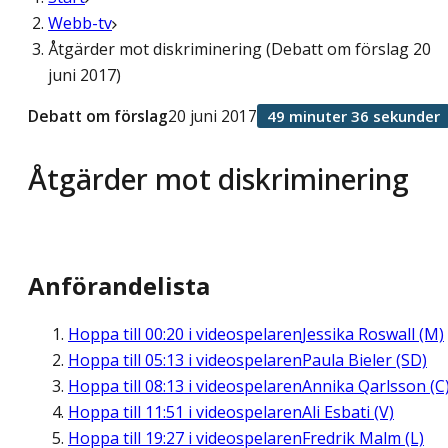
Webb-tv
Åtgärder mot diskriminering (Debatt om förslag 20
juni 2017)
Debatt om förslag
20 juni 2017
49 minuter 36 sekunder
Åtgärder mot diskriminering
Anförandelista
Hoppa till
00:20
i videospelaren
Jessika Roswall (M)
Hoppa till
05:13
i videospelaren
Paula Bieler (SD)
Hoppa till
08:13
i videospelaren
Annika Qarlsson (C
Hoppa till
11:51
i videospelaren
Ali Esbati (V)
Hoppa till
19:27
i videospelaren
Fredrik Malm (L)