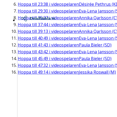
Hoppa till
23:38
i videospelaren
Désirée Pethrus (K
Hoppa till
29:30
i videospelaren
Eva-Lena Jansson (
Hoppa till
35:37
i videospelaren
Annika Qarlsson (C
Dela/Bädda in
Hoppa till
37:44
i videospelaren
Eva-Lena Jansson (
Hoppa till
39:13
i videospelaren
Annika Qarlsson (C
Hoppa till
40:49
i videospelaren
Eva-Lena Jansson (
Hoppa till
41:43
i videospelaren
Paula Bieler (SD)
Hoppa till
43:42
i videospelaren
Eva-Lena Jansson (
Hoppa till
45:49
i videospelaren
Paula Bieler (SD)
Hoppa till
47:32
i videospelaren
Eva-Lena Jansson (
Hoppa till
49:14
i videospelaren
Jessika Roswall (M)