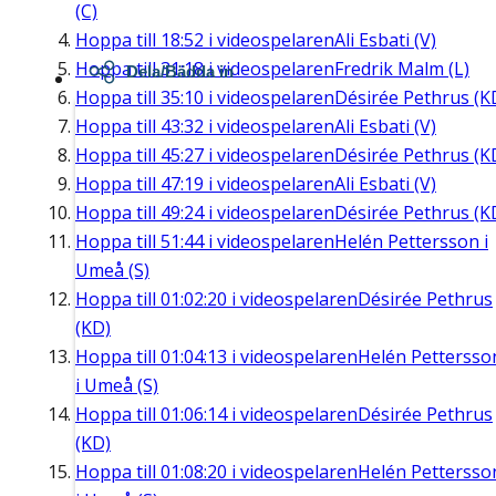
(C)
Hoppa till
18:52
i videospelaren
Ali Esbati (V)
Hoppa till
31:18
i videospelaren
Fredrik Malm (L)
Dela/Bädda in
Hoppa till
35:10
i videospelaren
Désirée Pethrus (K
Hoppa till
43:32
i videospelaren
Ali Esbati (V)
Hoppa till
45:27
i videospelaren
Désirée Pethrus (K
Hoppa till
47:19
i videospelaren
Ali Esbati (V)
Hoppa till
49:24
i videospelaren
Désirée Pethrus (K
Hoppa till
51:44
i videospelaren
Helén Pettersson i
Umeå (S)
Hoppa till
01:02:20
i videospelaren
Désirée Pethrus
(KD)
Hoppa till
01:04:13
i videospelaren
Helén Pettersso
i Umeå (S)
Hoppa till
01:06:14
i videospelaren
Désirée Pethrus
(KD)
Hoppa till
01:08:20
i videospelaren
Helén Pettersso