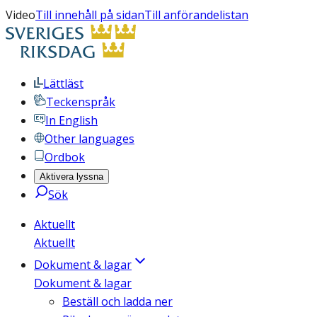
Video
Till innehåll på sidan
Till anförandelistan
Lättläst
Teckenspråk
In English
Other languages
Ordbok
Aktivera lyssna
Sök
Aktuellt
Aktuellt
Dokument & lagar
Dokument & lagar
Beställ och ladda ner