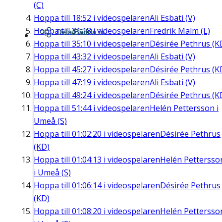
(C)
Hoppa till
18:52
i videospelaren
Ali Esbati (V)
Hoppa till
31:18
i videospelaren
Fredrik Malm (L)
Dela/Bädda in
Hoppa till
35:10
i videospelaren
Désirée Pethrus (K
Hoppa till
43:32
i videospelaren
Ali Esbati (V)
Hoppa till
45:27
i videospelaren
Désirée Pethrus (K
Hoppa till
47:19
i videospelaren
Ali Esbati (V)
Hoppa till
49:24
i videospelaren
Désirée Pethrus (K
Hoppa till
51:44
i videospelaren
Helén Pettersson i
Umeå (S)
Hoppa till
01:02:20
i videospelaren
Désirée Pethrus
(KD)
Hoppa till
01:04:13
i videospelaren
Helén Pettersso
i Umeå (S)
Hoppa till
01:06:14
i videospelaren
Désirée Pethrus
(KD)
Hoppa till
01:08:20
i videospelaren
Helén Pettersso