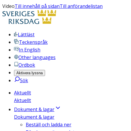
Video
Till innehåll på sidan
Till anförandelistan
Lättläst
Teckenspråk
In English
Other languages
Ordbok
Aktivera lyssna
Sök
Aktuellt
Aktuellt
Dokument & lagar
Dokument & lagar
Beställ och ladda ner