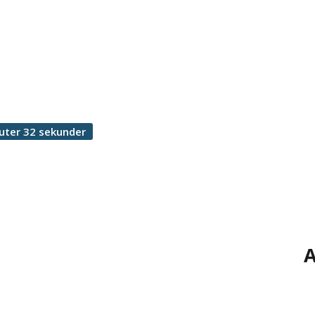
uter 32 sekunder
A