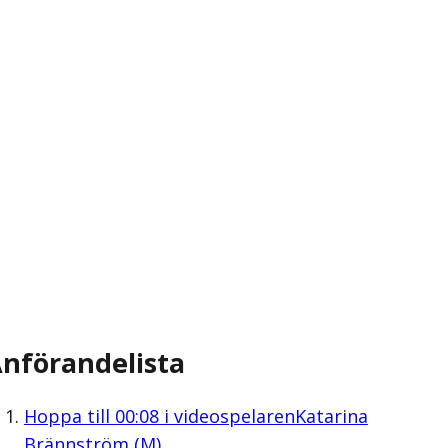
nförandelista
Hoppa till
00:08
i videospelaren
Katarina
Brännström (M)