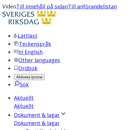
Video
Till innehåll på sidan
Till anförandelistan
Lättläst
Teckenspråk
In English
Other languages
Ordbok
Aktivera lyssna
Sök
Aktuellt
Aktuellt
Dokument & lagar
Dokument & lagar