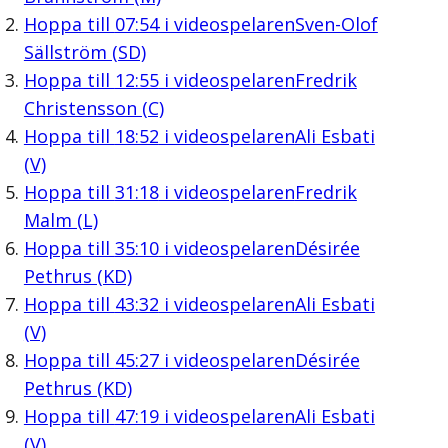
Hoppa till
07:54
i videospelaren
Sven-Olof
Sällström (SD)
Hoppa till
12:55
i videospelaren
Fredrik
Christensson (C)
Hoppa till
18:52
i videospelaren
Ali Esbati
(V)
Hoppa till
31:18
i videospelaren
Fredrik
Malm (L)
Hoppa till
35:10
i videospelaren
Désirée
Pethrus (KD)
Hoppa till
43:32
i videospelaren
Ali Esbati
(V)
Hoppa till
45:27
i videospelaren
Désirée
Pethrus (KD)
Hoppa till
47:19
i videospelaren
Ali Esbati
(V)