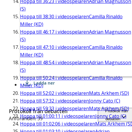
Hoppa till
36:23
i videospelaren
Adrian Magnusson
(S)
Hoppa till
38:30
i videospelaren
Camilla Rinaldo
Miller (KD)
Hoppa till
46:17
i videospelaren
Adrian Magnusson
(S)
Hoppa till
47:10
i videospelaren
Camilla Rinaldo
Miller (KD)
Hoppa till
48:54
i videospelaren
Adrian Magnusson
(S)
Hoppa till
50:24
i videospelaren
Camilla Rinaldo
Ladda ner
Miller (KD)
Hoppa till
52:02
i videospelaren
Mats Arkhem (SD)
Hoppa till
57:32
i videospelaren
Jonny Cato (C)
Hoppa till
59:33
i videospelaren
Mats Arkhem (SD)
Protokoll från debatten
Protokoll från
Hoppa till
01:00:11
i videospelaren
Jonny Cato (C)
Anföranden: 39
debatten
Hoppa till
01:02:06
i videospelaren
Mats Arkhem (S
Hoppa till
01:03:10
i videospelaren
Adrian