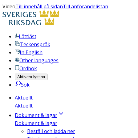
Video
Till innehåll på sidan
Till anförandelistan
Lättläst
Teckenspråk
In English
Other languages
Ordbok
Aktivera lyssna
Sök
Aktuellt
Aktuellt
Dokument & lagar
Dokument & lagar
Beställ och ladda ner