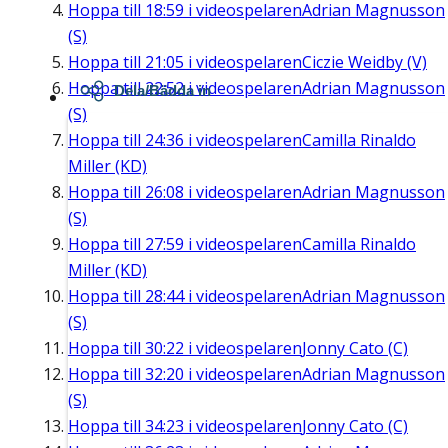
Hoppa till
18:59
i videospelaren
Adrian Magnusson
(S)
Hoppa till
21:05
i videospelaren
Ciczie Weidby (V)
Hoppa till
22:52
i videospelaren
Adrian Magnusson
Dela/Bädda in
(S)
Hoppa till
24:36
i videospelaren
Camilla Rinaldo
Miller (KD)
Hoppa till
26:08
i videospelaren
Adrian Magnusson
(S)
Hoppa till
27:59
i videospelaren
Camilla Rinaldo
Miller (KD)
Hoppa till
28:44
i videospelaren
Adrian Magnusson
(S)
Hoppa till
30:22
i videospelaren
Jonny Cato (C)
Hoppa till
32:20
i videospelaren
Adrian Magnusson
(S)
Hoppa till
34:23
i videospelaren
Jonny Cato (C)