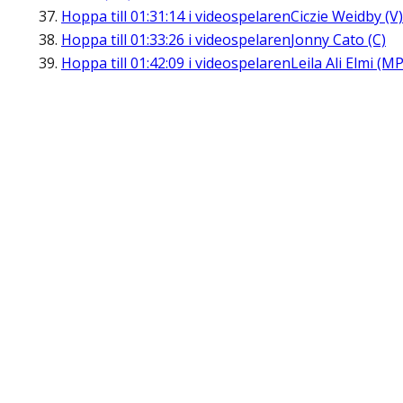
Hoppa till
01:31:14
i videospelaren
Ciczie Weidby (V)
Hoppa till
01:33:26
i videospelaren
Jonny Cato (C)
Hoppa till
01:42:09
i videospelaren
Leila Ali Elmi (MP