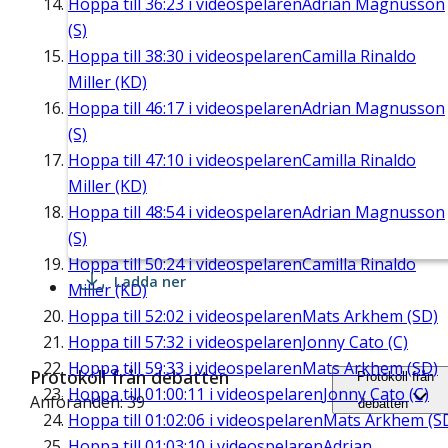
Hoppa till
36:23
i videospelaren
Adrian Magnusson
(S)
Hoppa till
38:30
i videospelaren
Camilla Rinaldo
Miller (KD)
Hoppa till
46:17
i videospelaren
Adrian Magnusson
(S)
Hoppa till
47:10
i videospelaren
Camilla Rinaldo
Miller (KD)
Hoppa till
48:54
i videospelaren
Adrian Magnusson
(S)
Hoppa till
50:24
i videospelaren
Camilla Rinaldo
Ladda ner
Miller (KD)
Hoppa till
52:02
i videospelaren
Mats Arkhem (SD)
Hoppa till
57:32
i videospelaren
Jonny Cato (C)
Hoppa till
59:33
i videospelaren
Mats Arkhem (SD)
Protokoll från debatten
Protokoll från
Hoppa till
01:00:11
i videospelaren
Jonny Cato (C)
Anföranden: 39
debatten
Hoppa till
01:02:06
i videospelaren
Mats Arkhem (S
Hoppa till
01:03:10
i videospelaren
Adrian