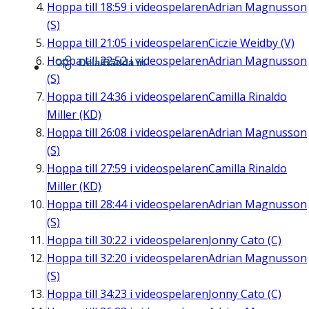
Hoppa till
18:59
i videospelaren
Adrian Magnusson
(S)
Hoppa till
21:05
i videospelaren
Ciczie Weidby (V)
Hoppa till
22:52
i videospelaren
Adrian Magnusson
Dela/Bädda in
(S)
Hoppa till
24:36
i videospelaren
Camilla Rinaldo
Miller (KD)
Hoppa till
26:08
i videospelaren
Adrian Magnusson
(S)
Hoppa till
27:59
i videospelaren
Camilla Rinaldo
Miller (KD)
Hoppa till
28:44
i videospelaren
Adrian Magnusson
(S)
Hoppa till
30:22
i videospelaren
Jonny Cato (C)
Hoppa till
32:20
i videospelaren
Adrian Magnusson
(S)
Hoppa till
34:23
i videospelaren
Jonny Cato (C)