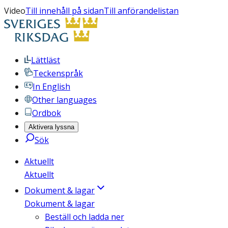
Video
Till innehåll på sidan
Till anförandelistan
Lättläst
Teckenspråk
In English
Other languages
Ordbok
Aktivera lyssna
Sök
Aktuellt
Aktuellt
Dokument & lagar
Dokument & lagar
Beställ och ladda ner