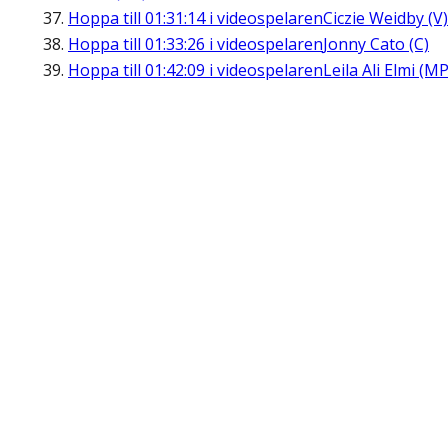
Hoppa till
01:31:14
i videospelaren
Ciczie Weidby (V)
Hoppa till
01:33:26
i videospelaren
Jonny Cato (C)
Hoppa till
01:42:09
i videospelaren
Leila Ali Elmi (MP