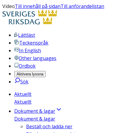
Video
Till innehåll på sidan
Till anförandelistan
Lättläst
Teckenspråk
In English
Other languages
Ordbok
Aktivera lyssna
Sök
Aktuellt
Aktuellt
Dokument & lagar
Dokument & lagar
Beställ och ladda ner