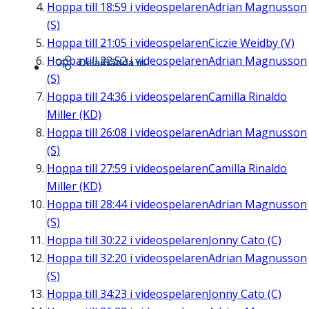
Hoppa till
18:59
i videospelaren
Adrian Magnusson
(S)
Hoppa till
21:05
i videospelaren
Ciczie Weidby (V)
Hoppa till
22:52
i videospelaren
Adrian Magnusson
Dela/Bädda in
(S)
Hoppa till
24:36
i videospelaren
Camilla Rinaldo
Miller (KD)
Hoppa till
26:08
i videospelaren
Adrian Magnusson
(S)
Hoppa till
27:59
i videospelaren
Camilla Rinaldo
Miller (KD)
Hoppa till
28:44
i videospelaren
Adrian Magnusson
(S)
Hoppa till
30:22
i videospelaren
Jonny Cato (C)
Hoppa till
32:20
i videospelaren
Adrian Magnusson
(S)
Hoppa till
34:23
i videospelaren
Jonny Cato (C)