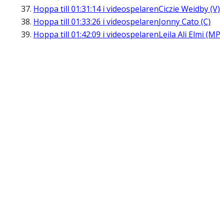
Hoppa till
01:31:14
i videospelaren
Ciczie Weidby (V)
Hoppa till
01:33:26
i videospelaren
Jonny Cato (C)
Hoppa till
01:42:09
i videospelaren
Leila Ali Elmi (MP