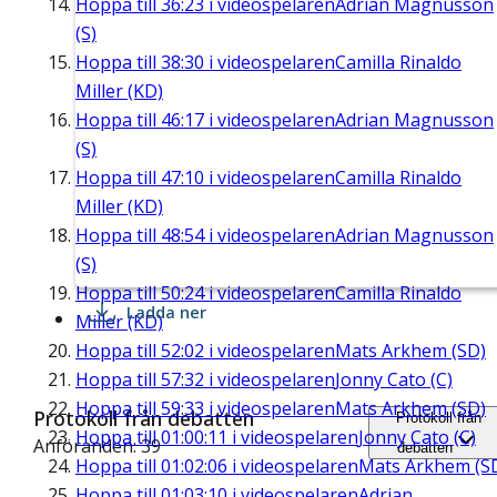
Hoppa till
36:23
i videospelaren
Adrian Magnusson
(S)
Hoppa till
38:30
i videospelaren
Camilla Rinaldo
Miller (KD)
Hoppa till
46:17
i videospelaren
Adrian Magnusson
(S)
Hoppa till
47:10
i videospelaren
Camilla Rinaldo
Miller (KD)
Hoppa till
48:54
i videospelaren
Adrian Magnusson
(S)
Hoppa till
50:24
i videospelaren
Camilla Rinaldo
Ladda ner
Miller (KD)
Hoppa till
52:02
i videospelaren
Mats Arkhem (SD)
Hoppa till
57:32
i videospelaren
Jonny Cato (C)
Hoppa till
59:33
i videospelaren
Mats Arkhem (SD)
Protokoll från debatten
Protokoll från
Hoppa till
01:00:11
i videospelaren
Jonny Cato (C)
Anföranden: 39
debatten
Hoppa till
01:02:06
i videospelaren
Mats Arkhem (S
Hoppa till
01:03:10
i videospelaren
Adrian