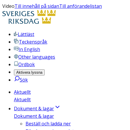
Video
Till innehåll på sidan
Till anförandelistan
Lättläst
Teckenspråk
In English
Other languages
Ordbok
Aktivera lyssna
Sök
Aktuellt
Aktuellt
Dokument & lagar
Dokument & lagar
Beställ och ladda ner