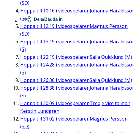
(SD)
Hoppa till
10:16
i videospelaren
Johanna Haraldsso
(S)
Dela/Bädda in
Hoppa till
12:19
i videospelaren
Magnus Persson
(SD)
Hoppa till
13:19
i videospelaren
Johanna Haraldsso
(S)
Hoppa till
22:19
i videospelaren
Saila Quicklund (M)
Hoppa till
24:28
i videospelaren
Johanna Haraldsso
(S)
Hoppa till
26:30
i videospelaren
Saila Quicklund (M)
Hoppa till
28:38
i videospelaren
Johanna Haraldsso
(S)
Hoppa till
30:09
i videospelaren
Tredje vice talman
Kerstin Lundgren
Hoppa till
31:02
i videospelaren
Magnus Persson
(SD)